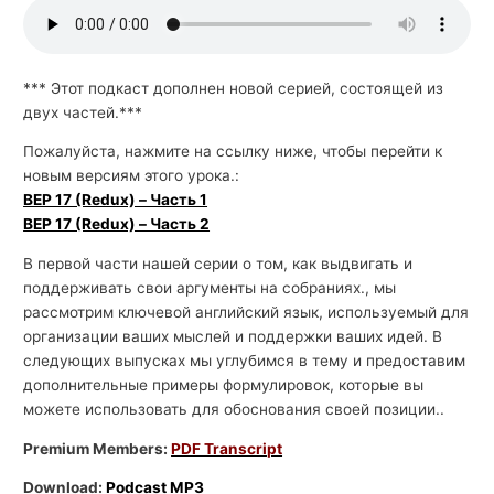
й
с
к
*** Этот подкаст дополнен новой серией, состоящей из
двух частей.***
о
г
Пожалуйста, нажмите на ссылку ниже, чтобы перейти к
о
новым версиям этого урока.:
BEP 17 (Redux) – Часть 1
BEP 17 (Redux) – Часть 2
В первой части нашей серии о том, как выдвигать и
поддерживать свои аргументы на собраниях., мы
рассмотрим ключевой английский язык, используемый для
организации ваших мыслей и поддержки ваших идей. В
следующих выпусках мы углубимся в тему и предоставим
дополнительные примеры формулировок, которые вы
можете использовать для обоснования своей позиции..
Premium Members:
PDF Transcript
Download:
Podcast MP3