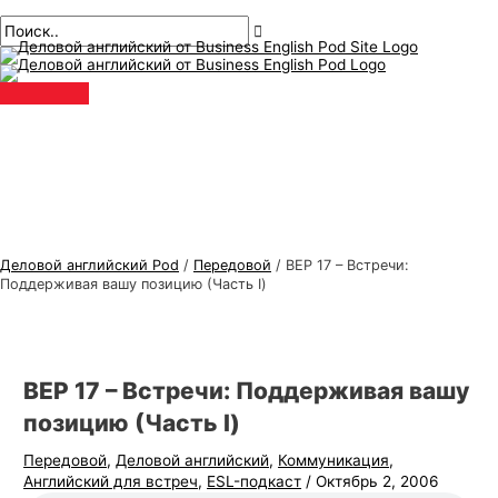
Главное
перейти
Навигация
Введите
Имя*
Электронная
Т
И
меню
к
по
здесь..
почта*
е
с
содержанию
публикациям
м
к
ы
а
д
т
е
ь
л
:
о
в
Деловой английский Pod
/
Передовой
/
BEP 17 – Встречи:
о
Поддерживая вашу позицию (Часть I)
г
о
а
BEP 17 – Встречи: Поддерживая вашу
н
позицию (Часть I)
г
Передовой
,
Деловой английский
,
Коммуникация
,
л
Английский для встреч
,
ESL-подкаст
/
Октябрь 2, 2006
и