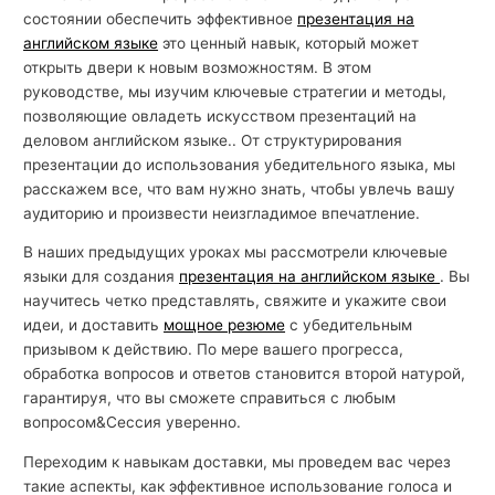
состоянии обеспечить эффективное
презентация на
й
английском языке
это ценный навык, который может
с
открыть двери к новым возможностям. В этом
к
руководстве, мы изучим ключевые стратегии и методы,
о
позволяющие овладеть искусством презентаций на
деловом английском языке.. От структурирования
г
презентации до использования убедительного языка, мы
о
расскажем все, что вам нужно знать, чтобы увлечь вашу
аудиторию и произвести неизгладимое впечатление.
В наших предыдущих уроках мы рассмотрели ключевые
языки для создания
презентация на английском языке
. Вы
научитесь четко представлять, свяжите и укажите свои
идеи, и доставить
мощное резюме
с убедительным
призывом к действию. По мере вашего прогресса,
обработка вопросов и ответов становится второй натурой,
гарантируя, что вы сможете справиться с любым
вопросом&Сессия уверенно.
Переходим к навыкам доставки, мы проведем вас через
такие аспекты, как эффективное использование голоса и