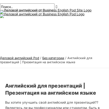
Главное
перейти
Навигация
Т
И
меню
к
по
е
с
содержанию
публикациям
м
к
ы
а
д
т
е
ь
л
:
о
в
Деловой английский Pod
/
Без категории
/
Английский для
о
презентаций | Презентация на английском языке
г
о
а
Английский для презентаций |
н
Презентация на английском языке
г
л
Вы хотите улучшить свой английский для презентаций??
Являетесь ли вы профессионалом или студентом, быть в
и