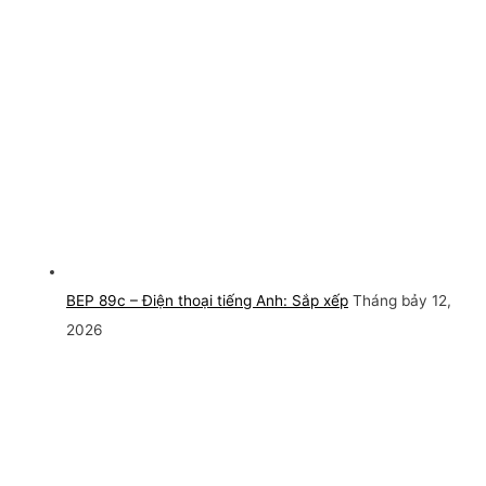
BEP 89c – Điện thoại tiếng Anh: Sắp xếp
Tháng bảy 12,
2026