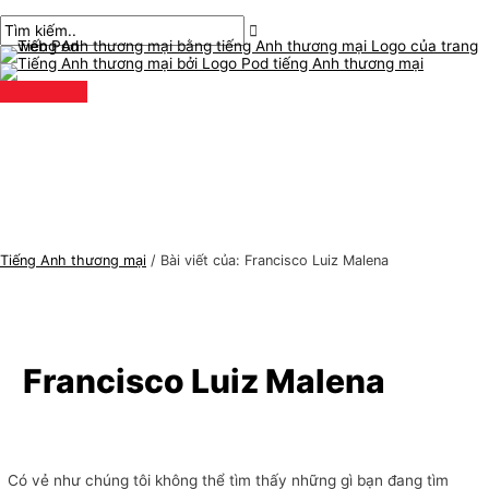
Thực
Chuyển
Tìm
C
T
đơn
chính
đến
kiếm:
h
ì
nội
ủ
m
dung
đ
k
ề
i
t
ế
i
m
ế
:
n
Tiếng Anh thương mại
/
Bài viết của: Francisco Luiz Malena
g
A
n
h
Francisco Luiz Malena
t
h
ư
Có vẻ như chúng tôi không thể tìm thấy những gì bạn đang tìm
ơ