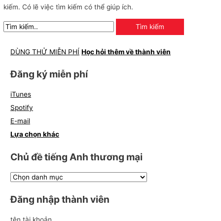
kiếm. Có lẽ việc tìm kiếm có thể giúp ích.
n
g
m
ạ
DÙNG THỬ MIỄN PHÍ
Học hỏi thêm về thành viên
i
Đăng ký miễn phí
iTunes
Spotify
E-mail
Lựa chọn khác
Chủ đề tiếng Anh thương mại
Đăng nhập thành viên
tên tài khoản