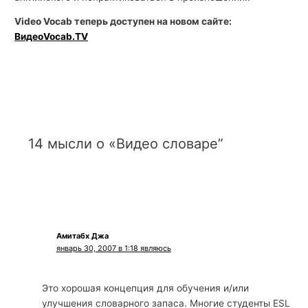
й
Video Vocab теперь доступен на новом сайте:
с
ВидеоVocab.TV
к
о
г
о
14 мысли о «Видео словаре”
Амитабх Джа
январь 30, 2007 в 1:18 являюсь
Это хорошая концепция для обучения и/или
улучшения словарного запаса. Многие студенты ESL