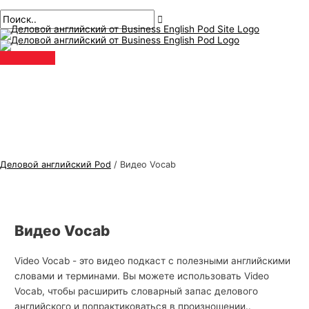
Главное
перейти
Т
И
меню
к
е
с
содержанию
м
к
ы
а
д
т
е
ь
л
:
о
в
Деловой английский Pod
/
Видео Vocab
о
г
о
Видео Vocab
а
н
Video Vocab - это видео подкаст с полезными английскими
г
словами и терминами. Вы можете использовать Video
л
Vocab, чтобы расширить словарный запас делового
английского и попрактиковаться в произношении..
и