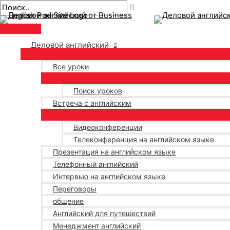
Главное
перейти
Навигация
Введите
Имя*
Электронная
меню
к
по
здесь..
почта*
содержанию
публикациям
Деловой английский
Все уроки
Поиск уроков
Встреча с английским
Видеоконференции
Телеконференция на английском языке
Презентация на английском языке
Телефонный английский
Интервью на английском языке
Переговоры
общение
Английский для путешествий
Менеджмент английский