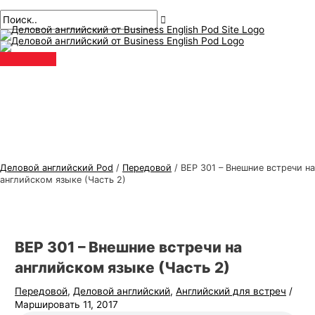
Главное
перейти
Навигация
Введите
Имя*
Электронная
Т
И
меню
к
по
здесь..
почта*
е
с
содержанию
публикациям
м
к
ы
а
д
т
е
ь
л
:
о
в
Деловой английский Pod
/
Передовой
/
BEP 301 – Внешние встречи на
о
английском языке (Часть 2)
г
о
а
BEP 301 – Внешние встречи на
н
английском языке (Часть 2)
г
Передовой
,
Деловой английский
,
Английский для встреч
/
л
Маршировать 11, 2017
и