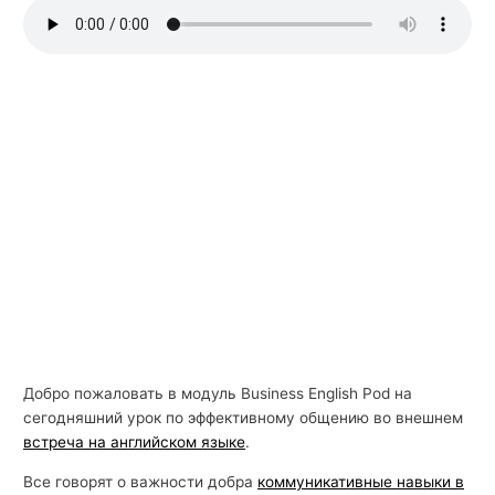
й
с
к
о
г
о
Добро пожаловать в модуль Business English Pod на
сегодняшний урок по эффективному общению во внешнем
встреча на английском языке
.
Все говорят о важности добра
коммуникативные навыки в