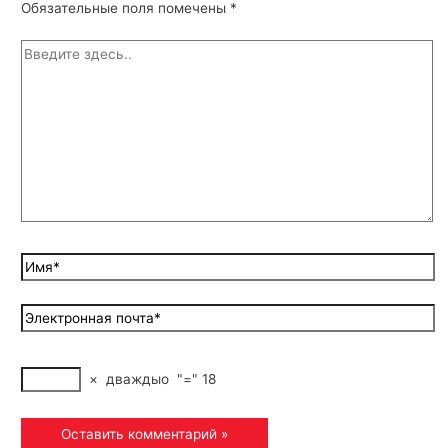
Обязательные поля помечены
*
×
дваждыo
"="
18