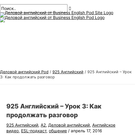
Главное
перейти
Навигация
Введите
Имя*
Электронная
Т
И
меню
к
по
здесь..
почта*
е
с
содержанию
публикациям
м
к
ы
а
д
т
е
ь
л
:
о
в
Деловой английский Pod
/
925 Английский
/
925 Английский – Урок
о
3: Как продолжать разговор
г
о
а
925 Английский – Урок 3: Как
н
продолжать разговор
г
925 Английский
,
А2
,
Деловой английский
,
Английское
л
видео
,
ESL-подкаст
,
общение
/
апрель 17, 2016
и