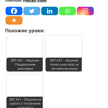
Download:
Podcast Video
Похожие уроки:
BEP 45C - общение:
BEP 44C - общение:
Поддержание
Начать разговор на
разговора
английском языке
BEP 401 - Общение на
работе 2: Углубление
разговора