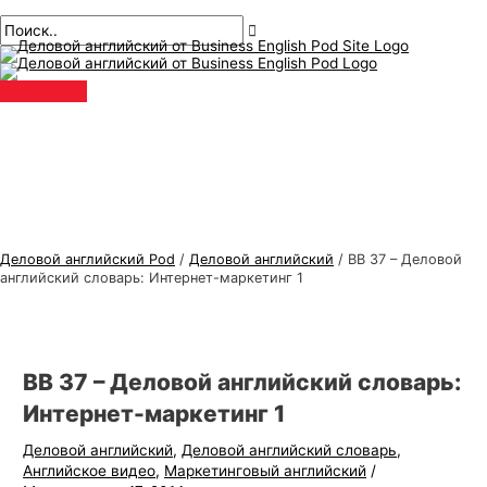
Главное
перейти
Навигация
Введите
Имя*
Электронная
Т
И
меню
к
по
здесь..
почта*
е
с
содержанию
публикациям
м
к
ы
а
д
т
е
ь
л
:
о
в
Деловой английский Pod
/
Деловой английский
/
ВВ 37 – Деловой
о
английский словарь: Интернет-маркетинг 1
г
о
а
ВВ 37 – Деловой английский словарь:
н
Интернет-маркетинг 1
г
Деловой английский
,
Деловой английский словарь
,
л
Английское видео
,
Маркетинговый английский
/
и