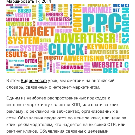
Маршировать 17, 2014
й
с
к
о
г
о
В этом
Видео Vocab
урок, мы смотрим на английский
словарь, связанный с интернет-маркетингом.
Одним из наиболее распространенных подходов к
интернет-маркетингу является КПП, или плати за клик
рекламу, с рекламой на веб-сайтах, организованных в
сети. Объявления продаются по цене за клик, или цена за
клик, рекламодателям, кто надеется на высокий CTR, или
рейтинг кликов. Объявления связаны с целевыми