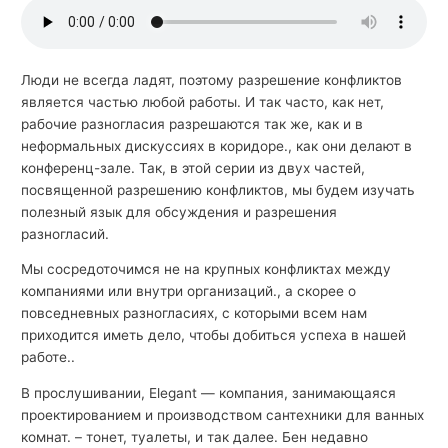
й
с
к
Люди не всегда ладят, поэтому разрешение конфликтов
является частью любой работы. И так часто, как нет,
о
рабочие разногласия разрешаются так же, как и в
г
неформальных дискуссиях в коридоре., как они делают в
о
конференц-зале. Так, в этой серии из двух частей,
посвященной разрешению конфликтов, мы будем изучать
полезный язык для обсуждения и разрешения
разногласий.
Мы сосредоточимся не на крупных конфликтах между
компаниями или внутри организаций., а скорее о
повседневных разногласиях, с которыми всем нам
приходится иметь дело, чтобы добиться успеха в нашей
работе..
В прослушивании, Elegant — компания, занимающаяся
проектированием и производством сантехники для ванных
комнат. – тонет, туалеты, и так далее. Бен недавно