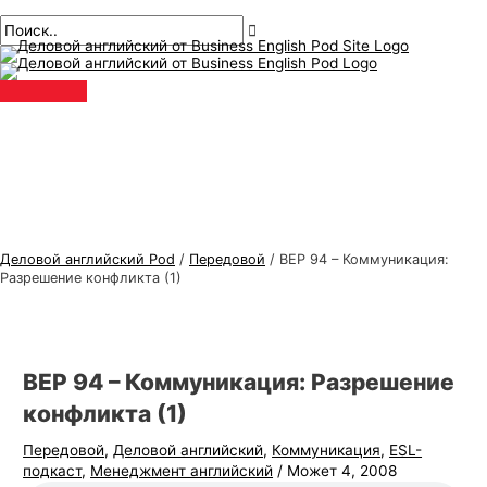
Главное
перейти
Навигация
Введите
Имя*
Электронная
Т
И
меню
к
по
здесь..
почта*
е
с
содержанию
публикациям
м
к
ы
а
д
т
е
ь
л
:
о
в
Деловой английский Pod
/
Передовой
/
BEP 94 – Коммуникация:
о
Разрешение конфликта (1)
г
о
а
BEP 94 – Коммуникация: Разрешение
н
конфликта (1)
г
Передовой
,
Деловой английский
,
Коммуникация
,
ESL-
л
подкаст
,
Менеджмент английский
/
Может 4, 2008
и