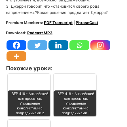
что утомляет и, возможно, раздражающий.
3. Джерри говорит, что «становится своего рода
напряжением».?Какое решение предлагает Джерри?
Premium Members:
PDF Transcript
|
PhraseCast
Download:
Podcast MP3
Похожие уроки:
BEP 419 - Английский
BEP 418 - Английский
для проектов:
для проектов:
Управление
Управление
конфликтами с
конфликтами с
подрядчиками 2
подрядчиками 1