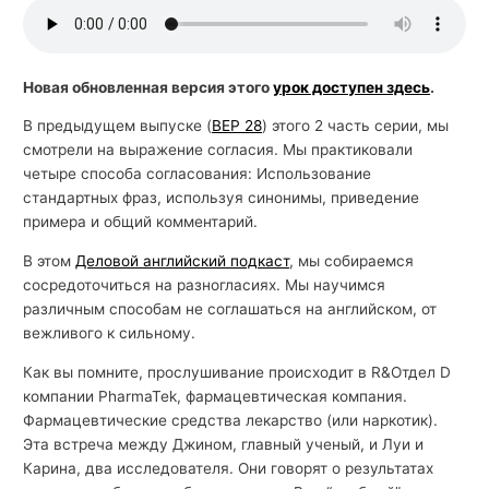
й
с
к
Новая обновленная версия этого
урок доступен здесь
.
о
В предыдущем выпуске (
BEP 28
) этого 2 часть серии, мы
г
смотрели на выражение согласия. Мы практиковали
о
четыре способа согласования: Использование
стандартных фраз, используя синонимы, приведение
примера и общий комментарий.
В этом
Деловой английский подкаст
, мы собираемся
сосредоточиться на разногласиях. Мы научимся
различным способам не соглашаться на английском, от
вежливого к сильному.
Как вы помните, прослушивание происходит в R&Отдел D
компании PharmaTek, фармацевтическая компания.
Фармацевтические средства лекарство (или наркотик).
Эта встреча между Джином, главный ученый, и Луи и
Карина, два исследователя. Они говорят о результатах