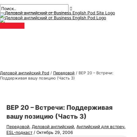
Главное
перейти
Навигация
Введите
Имя*
Электронная
Т
И
меню
к
по
здесь..
почта*
е
с
содержанию
публикациям
м
к
ы
а
д
т
е
ь
л
:
о
в
Деловой английский Pod
/
Передовой
/
BEP 20 – Встречи:
о
Поддерживая вашу позицию (Часть 3)
г
о
а
BEP 20 – Встречи: Поддерживая
н
вашу позицию (Часть 3)
г
Передовой
,
Деловой английский
,
Английский для встреч
,
л
ESL-подкаст
/
Октябрь 29, 2006
и