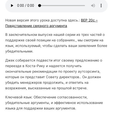
й
с
к
Новая версия этого урока доступна здесь.:
BEP 20c –
Представление связного аргумента
о
г
В заключительном выпуске нашей серии из трех частей о
о
поддержке своей позиции на собраниях., мы смотрим на
язык, используемый, чтобы сделать ваши заявления более
убедительными.
Джек собирается подвести итог своему предложению о
переезде в Коста-Рику и надеется получить
окончательные рекомендации по проекту аутсорсинга,
которые он представит Совету директоров.. Он должен
убедить менеджеров продолжить, и ответить на
возражения, высказанные на прошлой встрече.
Ключевой язык: Обеспечение согласованности,
убедительные аргументы, и эффективное использование
языка для поддержки ваших аргументов.