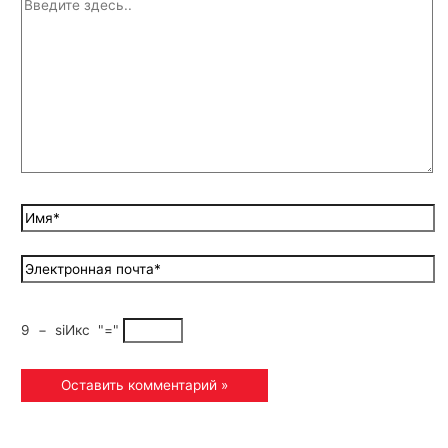
9
−
siИкс
"="