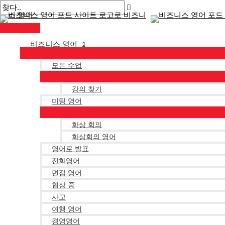
메
콘
게
인
텐
시
메
뉴
츠
물
로
탐
비즈니스 영어
건
색
너
모든 수업
뛰
강의 찾기
기
미팅 영어
화상 회의
화상회의 영어
영어로 발표
전화영어
면접 영어
협상 중
사교
여행 영어
경영영어