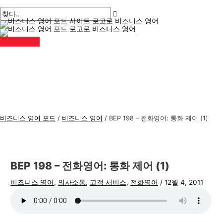
메
콘
게
여
이
이
비
검
인
메
텐
시
기
름
메
즈
색
뉴
츠
물
에
*
일
니
:
로
탐
입
*
스
건
색
력
너
하
영
뛰
세
어
기
요..
주
제
비즈니스 영어 포드
/
비즈니스 영어
/
BEP 198 – 전화영어: 통화 제어 (1)
BEP 198 – 전화영어: 통화 제어 (1)
비즈니스 영어
,
의사소통
,
고객 서비스
,
전화영어
/
12월 4, 2011