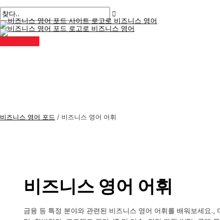
메
콘
게
비
검
인
메
텐
시
즈
색
뉴
츠
물
니
:
로
페
스
건
이
너
지
영
뛰
매
어
기
김
주
제
비즈니스 영어 포드
/
비즈니스 영어 어휘
비즈니스 영어 어휘
금융 등 특정 분야와 관련된 비즈니스 영어 어휘를 배워보세요.,