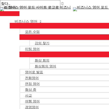
메
콘
게
인
텐
시
메
뉴
츠
물
로
페
비즈니스 영어
건
이
너
지
모든 수업
뛰
매
강의 찾기
기
김
미팅 영어
화상 회의
화상회의 영어
영어로 발표
전화영어
면접 영어
협상 중
사교
여행 영어
경영영어