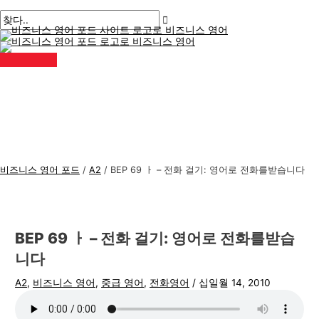
메
콘
게
여
이
이
비
검
인
메
텐
시
기
름
메
즈
색
뉴
츠
물
에
*
일
니
:
로
탐
입
*
스
건
색
력
너
하
영
뛰
세
어
기
요..
주
제
비즈니스 영어 포드
/
A2
/
BEP 69 ㅏ – 전화 걸기: 영어로 전화를받습니다
BEP 69 ㅏ – 전화 걸기: 영어로 전화를받습
니다
A2
,
비즈니스 영어
,
중급 영어
,
전화영어
/
십일월 14, 2010