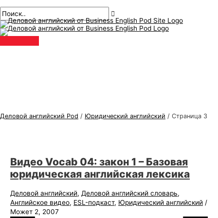
Главное
перейти
Пагинация
Т
И
меню
к
сообщений
е
с
содержанию
м
к
ы
а
д
т
е
ь
л
:
о
в
Деловой английский Pod
/
Юридический английский
/
Страница 3
о
г
о
Видео Vocab 04: закон 1 – Базовая
а
юридическая английская лексика
н
г
Деловой английский
,
Деловой английский словарь
,
Английское видео
,
ESL-подкаст
,
Юридический английский
/
л
Может 2, 2007
и