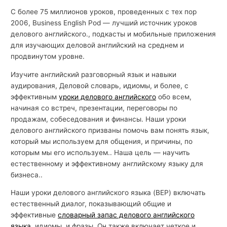
С более 75 миллионов уроков, проведенных с тех пор
й
2006, Business English Pod — лучший источник уроков
с
делового английского., подкасты и мобильные приложения
к
для изучающих деловой английский на среднем и
о
продвинутом уровне.
г
Изучите английский разговорный язык и навыки
о
аудирования, Деловой словарь, идиомы, и более, с
эффективным
уроки делового английского
обо всем,
начиная со встреч, презентации, переговоры по
продажам, собеседования и финансы. Наши уроки
делового английского призваны помочь вам понять язык,
который мы используем для общения, и причины, по
которым мы его используем.. Наша цель — научить
естественному и эффективному английскому языку для
бизнеса..
Наши уроки делового английского языка (BEP) включать
естественный диалог, показывающий общие и
эффективные
словарный запас делового английского
языка
, идиомы, и фразы. Он также включает четкое и