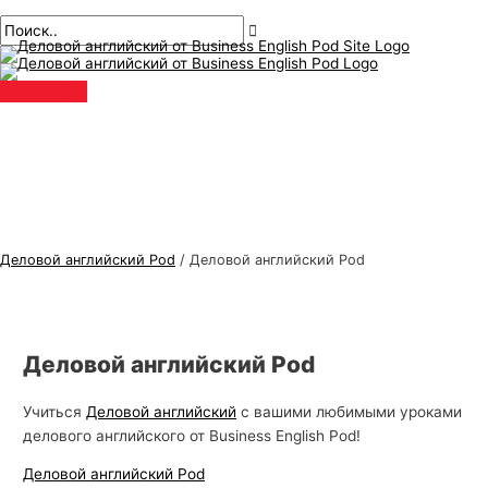
Главное
перейти
Имя*
Электронная
Т
И
меню
к
почта*
е
с
содержанию
м
к
ы
а
д
т
е
ь
л
:
о
в
Деловой английский Pod
/
Деловой английский Pod
о
г
о
Деловой английский Pod
а
н
Учиться
Деловой английский
с вашими любимыми уроками
г
делового английского от Business English Pod!
л
Деловой английский Pod
и