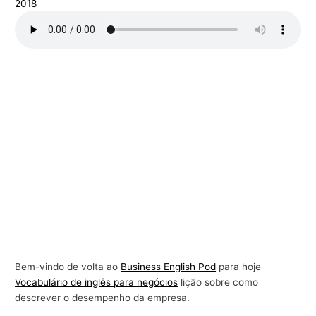
2018
r
a
n
e
g
ó
c
i
o
s
Bem-vindo de volta ao
Business English Pod
para hoje
Vocabulário de inglês para negócios
lição sobre como
descrever o desempenho da empresa.