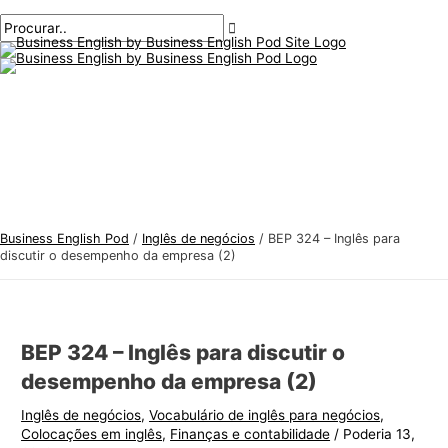
Menu
Ir
Pós-
Digite
Nome*
E-
T
P
principal
para
navegação
aqui..
mail*
ó
r
o
p
o
conteúdo
i
c
c
u
o
r
s
a
d
r
e
:
Business English Pod
/
Inglês de negócios
/
BEP 324 – Inglês para
i
discutir o desempenho da empresa (2)
n
g
l
BEP 324 – Inglês para discutir o
ê
desempenho da empresa (2)
s
Inglês de negócios
,
Vocabulário de inglês para negócios
,
p
Colocações em inglês
,
Finanças e contabilidade
/
Poderia 13,
a