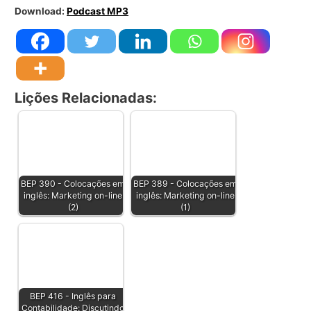
Download:
Podcast MP3
Lições Relacionadas:
BEP 390 - Colocações em
BEP 389 - Colocações em
inglês: Marketing on-line
inglês: Marketing on-line
(2)
(1)
BEP 416 - Inglês para
Contabilidade: Discutindo