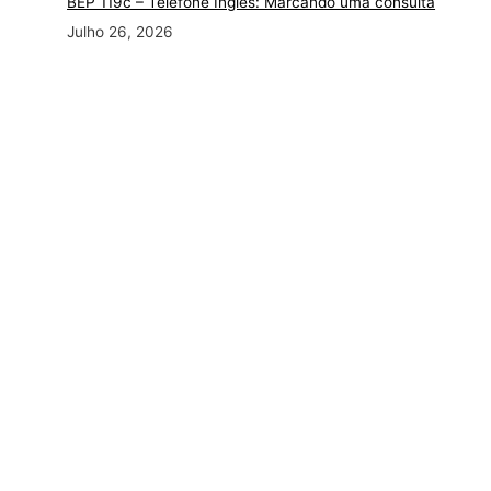
BEP 119c – Telefone Inglês: Marcando uma consulta
Julho 26, 2026