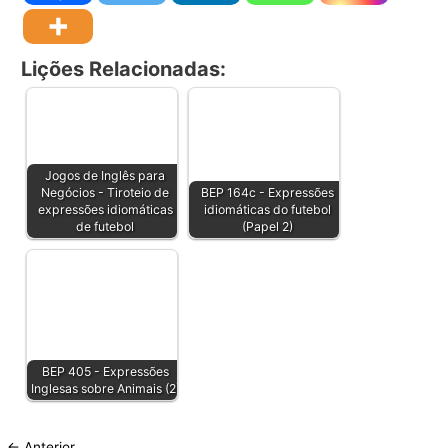
Lições Relacionadas:
Jogos de Inglês para
Negócios - Tiroteio de
BEP 164c - Expressões
expressões idiomáticas
idiomáticas do futebol
de futebol
(Papel 2)
BEP 405 - Expressões
Inglesas sobre Animais (2)
←
Anterior