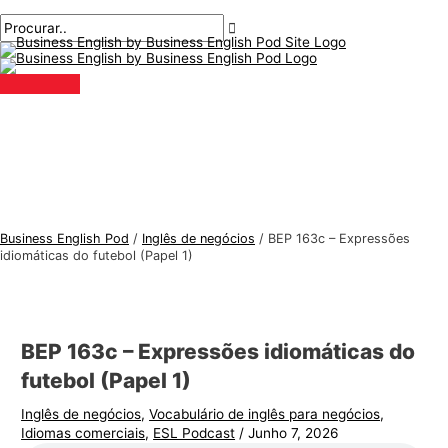
Menu
Ir
Pós-
Digite
Nome*
E-
T
P
principal
para
navegação
aqui..
mail*
ó
r
o
p
o
conteúdo
i
c
c
u
o
r
s
a
d
r
e
:
Business English Pod
/
Inglês de negócios
/
BEP 163c
– Expressões
i
idiomáticas do futebol (Papel 1)
n
g
l
BEP 163c
– Expressões idiomáticas do
ê
futebol (Papel 1)
s
Inglês de negócios
,
Vocabulário de inglês para negócios
,
p
Idiomas comerciais
,
ESL Podcast
/
Junho 7, 2026
a