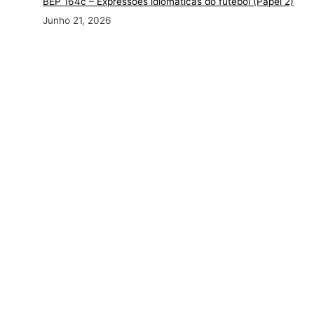
BEP 164c – Expressões idiomáticas do futebol (Papel 2)
Junho 21, 2026