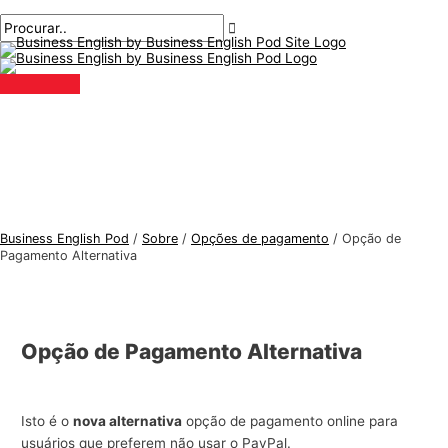
Menu
Ir
T
P
principal
para
ó
r
o
p
o
conteúdo
i
c
c
u
o
r
s
a
d
r
e
:
Business English Pod
/
Sobre
/
Opções de pagamento
/
Opção de
i
Pagamento Alternativa
n
g
l
Opção de Pagamento Alternativa
ê
s
p
Isto é o
nova alternativa
opção de pagamento online para
usuários que preferem não usar o PayPal.
a