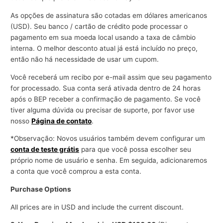
r
As opções de assinatura são cotadas em dólares americanos
a
(USD). Seu banco / cartão de crédito pode processar o
pagamento em sua moeda local usando a taxa de câmbio
n
interna. O melhor desconto atual já está incluído no preço,
e
então não há necessidade de usar um cupom.
g
Você receberá um recibo por e-mail assim que seu pagamento
ó
for processado. Sua conta será ativada dentro de 24 horas
c
após o BEP receber a confirmação de pagamento. Se você
i
tiver alguma dúvida ou precisar de suporte, por favor use
o
nosso
Página de contato
.
s
*Observação: Novos usuários também devem configurar um
conta de teste grátis
para que você possa escolher seu
próprio nome de usuário e senha. Em seguida, adicionaremos
a conta que você comprou a esta conta.
Purchase Options
All prices are in USD and include the current discount.