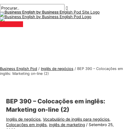
Menu
Ir
Pós-
Digite
Nome*
E-
T
P
principal
para
navegação
aqui..
mail*
ó
r
o
p
o
conteúdo
i
c
c
u
o
r
s
a
d
r
e
:
Business English Pod
/
Inglês de negócios
/
BEP 390 – Colocações em
i
inglês: Marketing on-line (2)
n
g
l
BEP 390 – Colocações em inglês:
ê
Marketing on-line (2)
s
Inglês de negócios
,
Vocabulário de inglês para negócios
,
p
Colocações em inglês
,
inglês de marketing
/
Setembro 25,
a