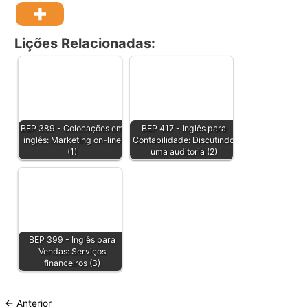
Lições Relacionadas:
BEP 389 - Colocações em
BEP 417 - Inglês para
inglês: Marketing on-line
Contabilidade: Discutindo
(1)
uma auditoria (2)
BEP 399 - Inglês para
Vendas: Serviços
financeiros (3)
←
Anterior