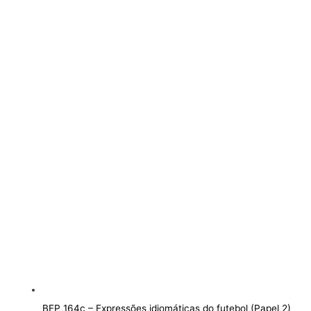
BEP 164c – Expressões idiomáticas do futebol (Papel 2)