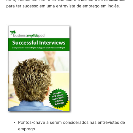
para ter sucesso em uma entrevista de emprego em inglês.
r
a
n
e
g
ó
c
i
o
s
Pontos-chave a serem considerados nas entrevistas de
emprego