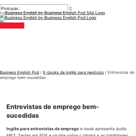
Menu
Ir
Nome*
E-
T
P
principal
para
mail*
ó
r
o
p
o
conteúdo
i
c
c
u
o
r
s
a
d
r
e
:
Business English Pod
/
E-books de inglês para negócios
/
Entrevistas de
i
emprego bem-sucedidas
n
g
l
Entrevistas de emprego bem-
ê
sucedidas
s
p
Inglês para entrevistas de emprego
e-book apresenta áudio
a
MP3, Testes em PDF e on-line sobre o idioma e as habilidades