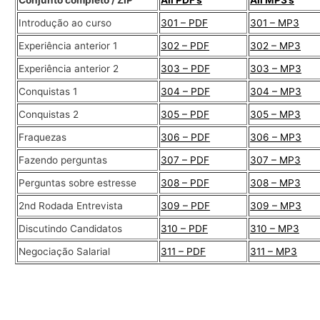
Conjunto completo / ZIP
All PDF’s
All MP3’s
Introdução ao curso
301 – PDF
301 – MP3
Experiência anterior 1
302 – PDF
302 – MP3
Experiência anterior 2
303 – PDF
303 – MP3
Conquistas 1
304 – PDF
304 – MP3
Conquistas 2
305 – PDF
305 – MP3
Fraquezas
306 – PDF
306 – MP3
Fazendo perguntas
307 – PDF
307 – MP3
Perguntas sobre estresse
308 – PDF
308 – MP3
2nd Rodada Entrevista
309 – PDF
309 – MP3
Discutindo Candidatos
310 – PDF
310 – MP3
Negociação Salarial
311 – PDF
311 – MP3