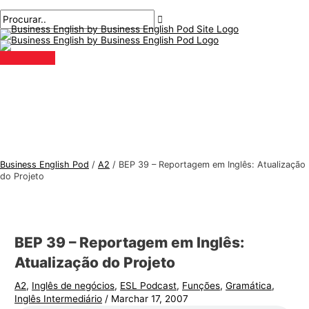
Menu
Ir
Pós-
Digite
Nome*
E-
T
P
principal
para
navegação
aqui..
mail*
ó
r
o
p
o
conteúdo
i
c
c
u
o
r
s
a
d
r
e
:
Business English Pod
/
A2
/
BEP 39 – Reportagem em Inglês: Atualização
i
do Projeto
n
g
l
BEP 39 – Reportagem em Inglês:
ê
Atualização do Projeto
s
A2
,
Inglês de negócios
,
ESL Podcast
,
Funções
,
Gramática
,
p
Inglês Intermediário
/
Marchar 17, 2007
a