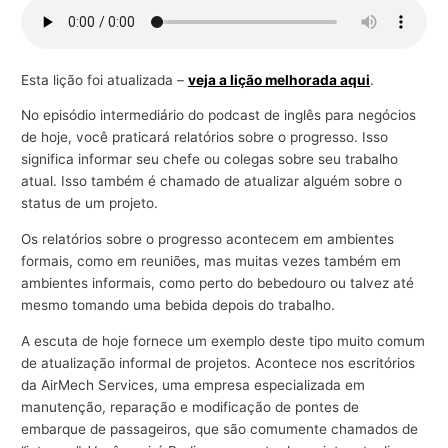
r
a
n
Esta lição foi atualizada –
veja a lição melhorada aqui
.
e
No episódio intermediário do podcast de inglês para negócios
g
de hoje, você praticará relatórios sobre o progresso. Isso
ó
significa informar seu chefe ou colegas sobre seu trabalho
atual. Isso também é chamado de atualizar alguém sobre o
c
status de um projeto.
i
o
Os relatórios sobre o progresso acontecem em ambientes
formais, como em reuniões, mas muitas vezes também em
s
ambientes informais, como perto do bebedouro ou talvez até
mesmo tomando uma bebida depois do trabalho.
A escuta de hoje fornece um exemplo deste tipo muito comum
de atualização informal de projetos. Acontece nos escritórios
da AirMech Services, uma empresa especializada em
manutenção, reparação e modificação de pontes de
embarque de passageiros, que são comumente chamados de