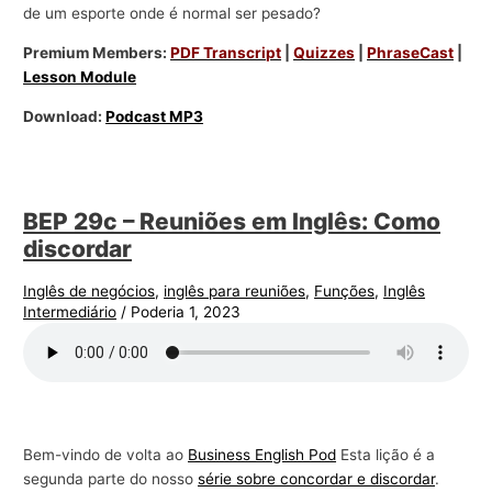
de um esporte onde é normal ser pesado?
Premium Members:
PDF Transcript
|
Quizzes
|
PhraseCast
|
Lesson Module
Download:
Podcast MP3
BEP 29c – Reuniões em Inglês: Como
discordar
Inglês de negócios
,
inglês para reuniões
,
Funções
,
Inglês
Intermediário
/
Poderia 1, 2023
Bem-vindo de volta ao
Business English Pod
Esta lição é a
segunda parte do nosso
série sobre concordar e discordar
.