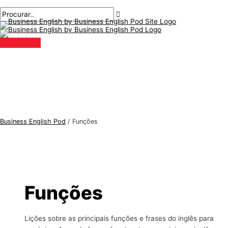
Menu
Ir
Pós
T
P
principal
para
paginação
ó
r
o
p
o
conteúdo
i
c
c
u
o
r
s
a
d
r
e
:
Business English Pod
/
Funções
i
n
g
l
ê
Funções
s
p
Lições sobre as principais funções e frases do inglês para
a