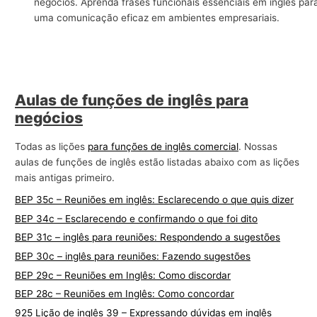
negócios. Aprenda frases funcionais essenciais em inglês par
r
uma comunicação eficaz em ambientes empresariais.
a
n
e
g
Aulas de funções de inglês para
ó
negócios
c
Todas as lições
para funções de inglês comercial
. Nossas
i
aulas de funções de inglês estão listadas abaixo com as lições
o
mais antigas primeiro.
s
BEP 35c – Reuniões em inglês: Esclarecendo o que quis dizer
BEP 34c – Esclarecendo e confirmando o que foi dito
BEP 31c – inglês para reuniões: Respondendo a sugestões
BEP 30c – inglês para reuniões: Fazendo sugestões
BEP 29c – Reuniões em Inglês: Como discordar
BEP 28c – Reuniões em Inglês: Como concordar
925 Lição de inglês 39 – Expressando dúvidas em inglês