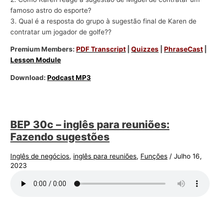
famoso astro do esporte?
3. Qual é a resposta do grupo à sugestão final de Karen de
contratar um jogador de golfe??
Premium Members:
PDF Transcript
|
Quizzes
|
PhraseCast
|
Lesson Module
Download:
Podcast MP3
BEP 30c – inglês para reuniões:
Fazendo sugestões
Inglês de negócios
,
inglês para reuniões
,
Funções
/
Julho 16,
2023