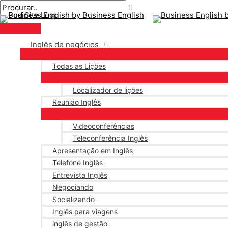
Menu
Ir
Pós-
Digite
Nome*
E-
principal
para
navegação
aqui..
mail*
o
conteúdo
Inglês de negócios
Todas as Lições
Localizador de lições
Reunião Inglês
Videoconferências
Teleconferência Inglês
Apresentação em Inglês
Telefone Inglês
Entrevista Inglês
Negociando
Socializando
Inglês para viagens
inglês de gestão