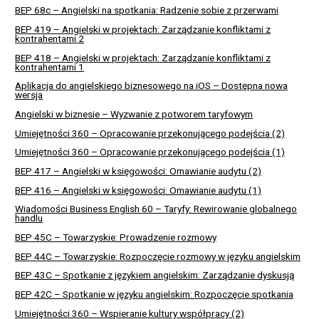
BEP 68c – Angielski na spotkania: Radzenie sobie z przerwami
BEP 419 – Angielski w projektach: Zarządzanie konfliktami z
kontrahentami 2
BEP 418 – Angielski w projektach: Zarządzanie konfliktami z
kontrahentami 1
Aplikacja do angielskiego biznesowego na iOS – Dostępna nowa
wersja
Angielski w biznesie – Wyzwanie z potworem taryfowym
Umiejętności 360 – Opracowanie przekonującego podejścia (2)
Umiejętności 360 – Opracowanie przekonującego podejścia (1)
BEP 417 – Angielski w księgowości: Omawianie audytu (2)
BEP 416 – Angielski w księgowości: Omawianie audytu (1)
Wiadomości Business English 60 – Taryfy: Rewirowanie globalnego
handlu
BEP 45C – Towarzyskie: Prowadzenie rozmowy
BEP 44C – Towarzyskie: Rozpoczęcie rozmowy w języku angielskim
BEP 43C – Spotkanie z językiem angielskim: Zarządzanie dyskusją
BEP 42C – Spotkanie w języku angielskim: Rozpoczęcie spotkania
Umiejętności 360 – Wspieranie kultury współpracy (2)