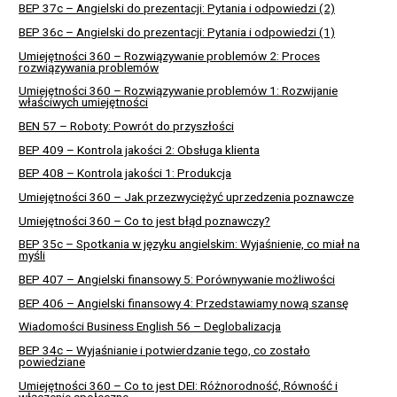
BEP 37c – Angielski do prezentacji: Pytania i odpowiedzi (2)
BEP 36c – Angielski do prezentacji: Pytania i odpowiedzi (1)
Umiejętności 360 – Rozwiązywanie problemów 2: Proces
rozwiązywania problemów
Umiejętności 360 – Rozwiązywanie problemów 1: Rozwijanie
właściwych umiejętności
BEN 57 – Roboty: Powrót do przyszłości
BEP 409 – Kontrola jakości 2: Obsługa klienta
BEP 408 – Kontrola jakości 1: Produkcja
Umiejętności 360 – Jak przezwyciężyć uprzedzenia poznawcze
Umiejętności 360 – Co to jest błąd poznawczy?
BEP 35c – Spotkania w języku angielskim: Wyjaśnienie, co miał na
myśli
BEP 407 – Angielski finansowy 5: Porównywanie możliwości
BEP 406 – Angielski finansowy 4: Przedstawiamy nową szansę
Wiadomości Business English 56 – Deglobalizacja
BEP 34c – Wyjaśnianie i potwierdzanie tego, co zostało
powiedziane
Umiejętności 360 – Co to jest DEI: Różnorodność, Równość i
włączenie społeczne