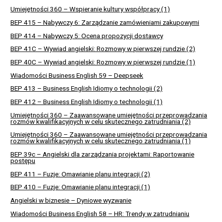
Umiejętności 360 – Wspieranie kultury współpracy (1)
BEP 415 – Nabywczy 6: Zarządzanie zamówieniami zakupowymi
BEP 414 – Nabywczy 5: Ocena propozycji dostawcy
BEP 41C – Wywiad angielski: Rozmowy w pierwszej rundzie (2)
BEP 40C – Wywiad angielski: Rozmowy w pierwszej rundzie (1)
Wiadomości Business English 59 – Deepseek
BEP 413 – Business English Idiomy o technologii (2)
BEP 412 – Business English Idiomy o technologii (1)
Umiejętności 360 – Zaawansowane umiejętności przeprowadzania
rozmów kwalifikacyjnych w celu skutecznego zatrudniania (2)
Umiejętności 360 – Zaawansowane umiejętności przeprowadzania
rozmów kwalifikacyjnych w celu skutecznego zatrudniania (1)
BEP 39c – Angielski dla zarządzania projektami: Raportowanie
postępu
BEP 411 – Fuzje: Omawianie planu integracji (2)
BEP 410 – Fuzje: Omawianie planu integracji (1)
Angielski w biznesie – Dyniowe wyzwanie
Wiadomości Business English 58 – HR: Trendy w zatrudnianiu