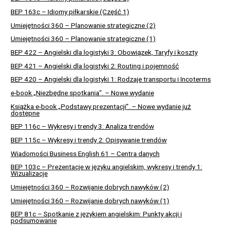
BEP 163c – Idiomy piłkarskie (Część 1)
Umiejętności 360 – Planowanie strategiczne (2)
Umiejętności 360 – Planowanie strategiczne (1)
BEP 422 – Angielski dla logistyki 3: Obowiązek, Taryfy i koszty
BEP 421 – Angielski dla logistyki 2: Routing i pojemność
BEP 420 – Angielski dla logistyki 1: Rodzaje transportu i Incoterms
e-book „Niezbędne spotkania”. – Nowe wydanie
Książka e-book „Podstawy prezentacji”. – Nowe wydanie już
dostępne
BEP 116c – Wykresy i trendy 3: Analiza trendów
BEP 115c – Wykresy i trendy 2: Opisywanie trendów
Wiadomości Business English 61 – Centra danych
BEP 103c – Prezentacje w języku angielskim, wykresy i trendy 1:
Wizualizacje
Umiejętności 360 – Rozwijanie dobrych nawyków (2)
Umiejętności 360 – Rozwijanie dobrych nawyków (1)
BEP 81c – Spotkanie z językiem angielskim: Punkty akcji i
podsumowanie