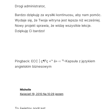
Drogi administrator,
Bardzo dziękuję za wysiłki kontinuosu, aby nam pomóc.
Wydaje się, że Twoja witryna jest lepsza niż wcześniej.
Nowy projekt sprawia, że ​​widzę wszystkie lekcje.
Dziękuję Ci bardzo!
Pingback: ECC | ç¶²ç «™ ä» ‹‹ ¹¹–Kapsuła z językiem
angielskim biznesowym
Michelle
Kwiecień 19, 2010 Na 10:29 jestem
To świetny podcast.