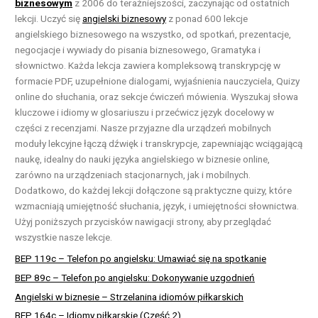
biznesowym
z 2006 do teraźniejszości, zaczynając od ostatnich
lekcji. Uczyć się
angielski biznesowy
z ponad 600 lekcje
angielskiego biznesowego na wszystko, od spotkań, prezentacje,
negocjacje i wywiady do pisania biznesowego, Gramatyka i
słownictwo. Każda lekcja zawiera kompleksową transkrypcję w
formacie PDF, uzupełnione dialogami, wyjaśnienia nauczyciela, Quizy
online do słuchania, oraz sekcje ćwiczeń mówienia. Wyszukaj słowa
kluczowe i idiomy w glosariuszu i przećwicz język docelowy w
części z recenzjami. Nasze przyjazne dla urządzeń mobilnych
moduły lekcyjne łączą dźwięk i transkrypcje, zapewniając wciągającą
naukę, idealny do nauki języka angielskiego w biznesie online,
zarówno na urządzeniach stacjonarnych, jak i mobilnych.
Dodatkowo, do każdej lekcji dołączone są praktyczne quizy, które
wzmacniają umiejętność słuchania, język, i umiejętności słownictwa.
Użyj poniższych przycisków nawigacji strony, aby przeglądać
wszystkie nasze lekcje.
BEP 119c – Telefon po angielsku: Umawiać się na spotkanie
BEP 89c – Telefon po angielsku: Dokonywanie uzgodnień
Angielski w biznesie – Strzelanina idiomów piłkarskich
BEP 164c – Idiomy piłkarskie (Część 2)