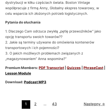
dystrybucji w kilku częściach świata. Boston Vintage
współpracuje z firmą Anny, Globalny ekspres towarowy, w
celu wsparcia ich złożonych potrzeb logistycznych.
Pytania do słuchania
1. Dlaczego Cam odrzuca zwykłą „pętlę przewoźników” jako
opcję transportu swoich towarów??
2. Jakie są terminy używane do omówienia kontenerów
transportowych i ich pojemności?
3. O jakich możliwych problemach związanych z
„magazynowaniem” Anna wspomina?”
Premium Members:
PDF Transcript
|
Quizzes
|
PhraseCast
|
Lesson Module
Download:
Podcast MP3
1
2
…
43
Następny
→