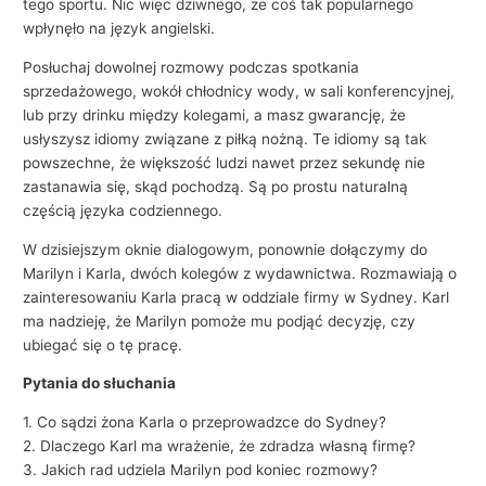
tego sportu. Nic więc dziwnego, że coś tak popularnego
wpłynęło na język angielski.
Posłuchaj dowolnej rozmowy podczas spotkania
sprzedażowego, wokół chłodnicy wody, w sali konferencyjnej,
lub przy drinku między kolegami, a masz gwarancję, że
usłyszysz idiomy związane z piłką nożną. Te idiomy są tak
powszechne, że większość ludzi nawet przez sekundę nie
zastanawia się, skąd pochodzą. Są po prostu naturalną
częścią języka codziennego.
W dzisiejszym oknie dialogowym, ponownie dołączymy do
Marilyn i Karla, dwóch kolegów z wydawnictwa. Rozmawiają o
zainteresowaniu Karla pracą w oddziale firmy w Sydney. Karl
ma nadzieję, że Marilyn pomoże mu podjąć decyzję, czy
ubiegać się o tę pracę.
Pytania do słuchania
1. Co sądzi żona Karla o przeprowadzce do Sydney?
2. Dlaczego Karl ma wrażenie, że zdradza własną firmę?
3. Jakich rad udziela Marilyn pod koniec rozmowy?