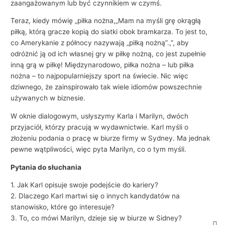
zaangażowanym lub być czynnikiem w czymś.
Teraz, kiedy mówię „piłka nożna,„Mam na myśli grę okrągłą
piłką, którą gracze kopią do siatki obok bramkarza. To jest to,
co Amerykanie z północy nazywają „piłką nożną”.,”, aby
odróżnić ją od ich własnej gry w piłkę nożną, co jest zupełnie
inną grą w piłkę! Międzynarodowo, piłka nożna – lub piłka
nożna – to najpopularniejszy sport na świecie. Nic więc
dziwnego, że zainspirowało tak wiele idiomów powszechnie
używanych w biznesie.
W oknie dialogowym, usłyszymy Karla i Marilyn, dwóch
przyjaciół, którzy pracują w wydawnictwie. Karl myśli o
złożeniu podania o pracę w biurze firmy w Sydney. Ma jednak
pewne wątpliwości, więc pyta Marilyn, co o tym myśli.
Pytania do słuchania
1. Jak Karl opisuje swoje podejście do kariery?
2. Dlaczego Karl martwi się o innych kandydatów na
stanowisko, które go interesuje?
3. To, co mówi Marilyn, dzieje się w biurze w Sidney?