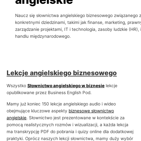
i
Naucz się słownictwa angielskiego biznesowego związanego 
e
konkretnymi dziedzinami, takimi jak finanse, marketing, prawn
l
zarządzanie projektami, IT i technologia, zasoby ludzkie (HR), 
s
handlu międzynarodowego.
k
i
e
g
Lekcje angielskiego biznesowego
o
w
Wszystko
Słownictwo angielskiego w biznesie
lekcje
b
opublikowane przez Business English Pod.
i
Mamy już koniec 150 lekcje angielskiego audio i wideo
z
obejmujące kluczowe aspekty
biznesowe słownictwo
angielskie
. Słownictwo jest prezentowane w kontekście za
n
pomocą realistycznych rozmów i wizualizacji, a każda lekcja
e
ma transkrypcję PDF do pobrania i quizy online dla dodatkowej
s
praktyki. Oprócz naszych lekcji słownictwa, mamy duży wybór