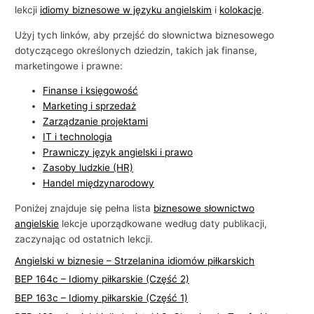
i
lekcji
idiomy biznesowe w języku angielskim
i
kolokacje
.
e
Użyj tych linków, aby przejść do słownictwa biznesowego
dotyczącego określonych dziedzin, takich jak finanse,
marketingowe i prawne:
Finanse i księgowość
Marketing i sprzedaż
Zarządzanie projektami
IT i technologia
Prawniczy język angielski i prawo
Zasoby ludzkie (HR)
Handel międzynarodowy
Poniżej znajduje się pełna lista
biznesowe słownictwo
angielskie
lekcje uporządkowane według daty publikacji,
zaczynając od ostatnich lekcji.
Angielski w biznesie – Strzelanina idiomów piłkarskich
BEP 164c – Idiomy piłkarskie (Część 2)
BEP 163c – Idiomy piłkarskie (Część 1)