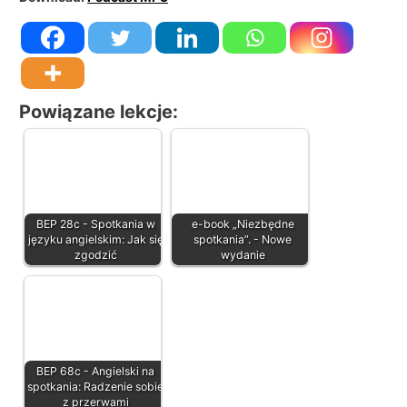
Powiązane lekcje:
BEP 28c - Spotkania w
e-book „Niezbędne
języku angielskim: Jak się
spotkania”. - Nowe
zgodzić
wydanie
BEP 68c - Angielski na
spotkania: Radzenie sobie
z przerwami