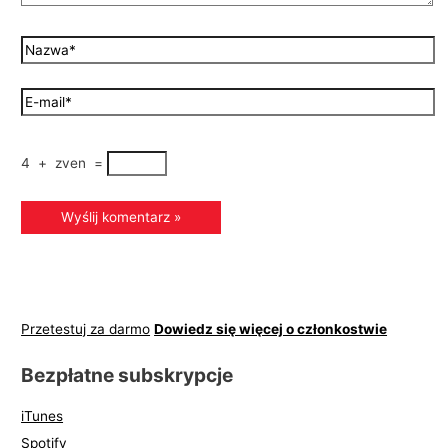
4
+
zven
=
Przetestuj za darmo
Dowiedz się więcej o członkostwie
Bezpłatne subskrypcje
iTunes
Spotify