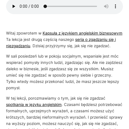
i
e
l
s
Witaj zpowrotem w
Kapsuła z językiem angielskim biznesowym
k
Ta lekcja jest drugą częścią naszego
seria o zgadzaniu się i
i
niezgadzaniu
. Dzisiaj przyjrzymy się, jak się nie zgadzać.
e
W sali posiedzeń lub w pokoju socjalnym, wspaniale jest móc
g
wspierać pomysły innych ludzi, zgadzając się. Ale nie zajdziesz
o
daleko w biznesie, jeśli zgadzasz się ze wszystkim. Musisz
umieć się nie zgadzać w sposób pewny siebie i grzeczny.
w
Tylko wtedy możesz przekonać ludzi, że masz jeszcze lepszy
b
pomysł.
i
W tej lekcji, porozmawiamy o tym, jak się nie zgadzać
z
spotkania w języku angielskim
. Czasami będziesz potrzebować
n
formalnych, uprzejmych wyrażeń, a czasami możesz użyć
e
krótszych, bardziej nieformalnych wyrażeń. I przenieść sprawy
s
na wyższy poziom, możesz nauczyć się, jak się nie zgadzać,