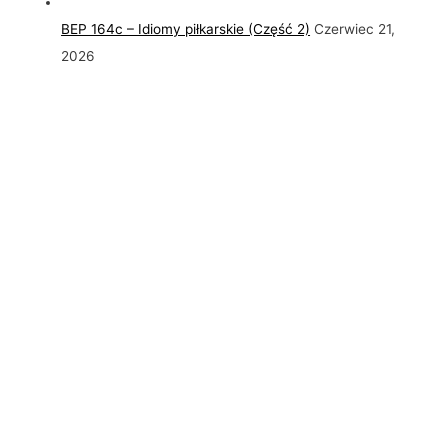
BEP 164c – Idiomy piłkarskie (Część 2)
Czerwiec 21,
2026