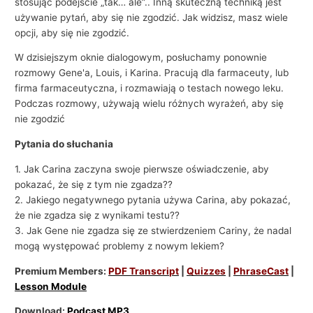
stosując podejście „tak… ale”.. Inną skuteczną techniką jest
i
używanie pytań, aby się nie zgodzić. Jak widzisz, masz wiele
e
opcji, aby się nie zgodzić.
W dzisiejszym oknie dialogowym, posłuchamy ponownie
rozmowy Gene'a, Louis, i Karina. Pracują dla farmaceuty, lub
firma farmaceutyczna, i rozmawiają o testach nowego leku.
Podczas rozmowy, używają wielu różnych wyrażeń, aby się
nie zgodzić
Pytania do słuchania
1. Jak Carina zaczyna swoje pierwsze oświadczenie, aby
pokazać, że się z tym nie zgadza??
2. Jakiego negatywnego pytania używa Carina, aby pokazać,
że nie zgadza się z wynikami testu??
3. Jak Gene nie zgadza się ze stwierdzeniem Cariny, że nadal
mogą występować problemy z nowym lekiem?
Premium Members:
PDF Transcript
|
Quizzes
|
PhraseCast
|
Lesson Module
Download:
Podcast MP3