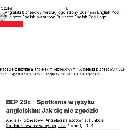
Menu
Przejdź
Nawigacja
Pisz
Nazwa*
E-
T
S
główne
do
po
tutaj..
mail*
e
z
treści
wpisach
m
u
a
k
t
a
y
j
k
:
a
j
Kapsuła z językiem angielskim biznesowym
/
Angielski biznesowy
/
BEP
ę
29c – Spotkania w języku angielskim: Jak się nie zgodzić
z
y
k
BEP 29c – Spotkania w języku
a
angielskim: Jak się nie zgodzić
a
Angielski biznesowy
,
Angielski na spotkania
,
Funkcje
,
n
Średniozaawansowany angielski
/
Móc 1, 2023
g