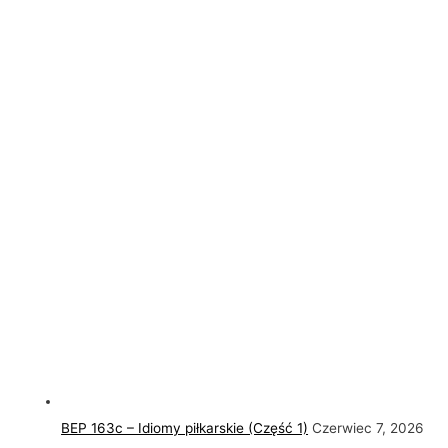
BEP 163c – Idiomy piłkarskie (Część 1)
Czerwiec 7, 2026