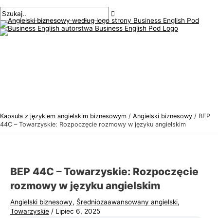
Menu
Przejdź
Nawigacja
Pisz
Nazwa*
E-
T
S
główne
do
po
tutaj..
mail*
e
z
treści
wpisach
m
u
a
k
t
a
y
j
k
:
a
j
Kapsuła z językiem angielskim biznesowym
/
Angielski biznesowy
/
BEP
ę
44C – Towarzyskie: Rozpoczęcie rozmowy w języku angielskim
z
y
k
BEP 44C – Towarzyskie: Rozpoczęcie
a
rozmowy w języku angielskim
a
Angielski biznesowy
,
Średniozaawansowany angielski
,
n
Towarzyskie
/
Lipiec 6, 2025
g