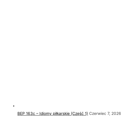
BEP 163c – Idiomy piłkarskie (Część 1)
Czerwiec 7, 2026