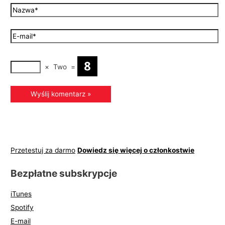
×
Two
=
Przetestuj za darmo
Dowiedz się więcej o członkostwie
Bezpłatne subskrypcje
iTunes
Spotify
E-mail