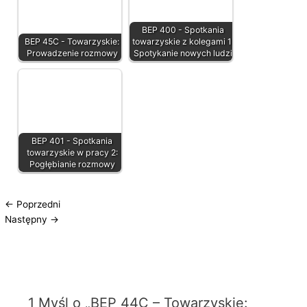
BEP 400 - Spotkania
BEP 45C - Towarzyskie:
towarzyskie z kolegami 1:
Prowadzenie rozmowy
Spotykanie nowych ludzi
BEP 401 - Spotkania
towarzyskie w pracy 2:
Pogłębianie rozmowy
←
Poprzedni
Następny
→
1 Myśl o „BEP 44C – Towarzyskie: