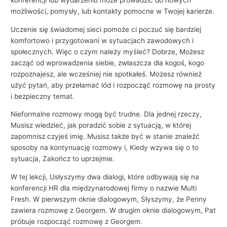
konferencji lub wydarzeniu może prowadzić do nowych
możliwości, pomysły, lub kontakty pomocne w Twojej karierze.
Uczenie się świadomej sieci pomoże ci poczuć się bardziej
komfortowo i przygotowani w sytuacjach zawodowych i
społecznych. Więc o czym należy myśleć? Dobrze, Możesz
zacząć od wprowadzenia siebie, zwłaszcza dla kogoś, kogo
rozpoznajesz, ale wcześniej nie spotkałeś. Możesz również
użyć pytań, aby przełamać lód i rozpocząć rozmowę na prosty
i bezpieczny temat.
Nieformalne rozmowy mogą być trudne. Dla jednej rzeczy,
Musisz wiedzieć, jak poradzić sobie z sytuacją, w której
zapomnisz czyjeś imię. Musisz także być w stanie znaleźć
sposoby na kontynuację rozmowy i, Kiedy wzywa się o to
sytuacja, Zakończ to uprzejmie.
W tej lekcji, Usłyszymy dwa dialogi, które odbywają się na
konferencji HR dla międzynarodowej firmy o nazwie Multi
Fresh. W pierwszym oknie dialogowym, Słyszymy, że Penny
zawiera rozmowę z Georgem. W drugim oknie dialogowym, Pat
próbuje rozpocząć rozmowę z Georgem.