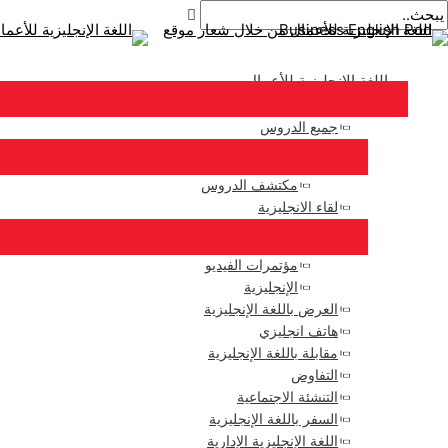
القائمة
خر
خطى
بريد
أكتب
اسم*
الرئيسية
لى
لملاحة
هنا..
إلكتروني*
لمحتوى
اللغة الإنجليزية للأعمال
جميع الدروس
مكتشف الدروس
لقاء الانجليزية
مؤتمرات الفيديو
الإنجليزية
العرض باللغة الإنجليزية
هاتف انجليزي
مقابلة باللغة الإنجليزية
التفاوض
التنشئة الاجتماعية
السفر باللغة الإنجليزية
اللغة الإنجليزية الإدارية