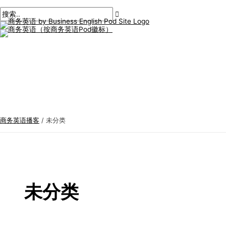
主
跳
后
商
搜
菜
单
至
分
务
索
内
页
英
:
容
语
专
题
商务英语播客
/
未分类
未分类