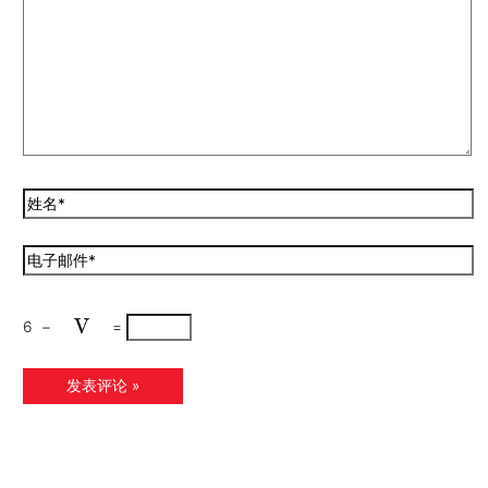
6
−
=