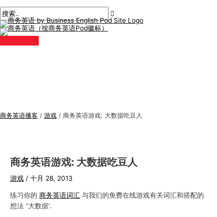
主
跳
帖
在
姓
电
商
搜
菜
单
至
子
此
名
子
务
索
内
导
输
*
邮
英
:
容
航
入。.
件
语
*
专
题
商务英语播客
/
游戏
/
商务英语游戏: 大数据吃豆人
商务英语游戏: 大数据吃豆人
游戏
/
十月 28, 2013
练习你的
商务英语词汇
与我们的免费在线游戏有关词汇和搭配的
想法 “大数据'.