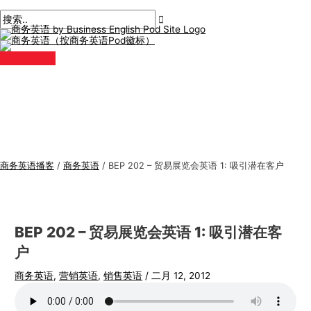
主
跳
帖
在
姓
电
商
搜
菜
单
至
子
此
名
子
务
索
内
导
输
*
邮
英
:
容
航
入。.
件
语
*
专
题
商务英语播客
/
商务英语
/
BEP 202 – 贸易展览会英语 1: 吸引潜在客户
BEP 202 – 贸易展览会英语 1: 吸引潜在客
户
商务英语
,
营销英语
,
销售英语
/
二月 12, 2012