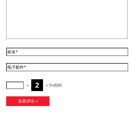
+
=
Fo你的