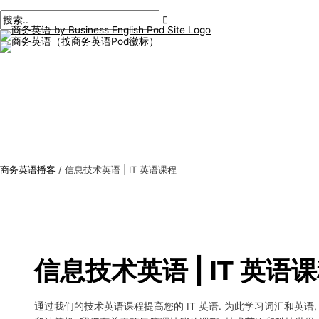
主
跳
后
商
搜
菜
单
至
分
务
索
内
页
英
:
容
语
专
题
商务英语播客
/
信息技术英语 | IT 英语课程
信息技术英语 | IT 英语
通过我们的技术英语课程提高您的 IT 英语. 为此学习词汇和英语,