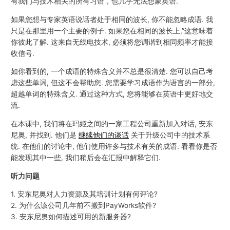
有我们与技术相关的所有习语，也几乎无法想象英语.
如果您想与专家英语说话者处于相同的波长, 你不能忽略成语. 我
只是在那里用一个主要的例子. 如果您在相同的波长上,”这意味着
你彼此了解. 这来自无线电技术, 必须将您调谐到相同频率才能接
收信号.
如你看到的, 一个成语的特殊含义并不总是很清楚. 您可以自己考
虑这些单词, 但这不会帮助您. 您需要学习成语作为语言的一部分,
超越单词的特殊含义. 通过这种方式, 您将能够在英语中更好地交
流.
在本课中, 我们将在玛姬之间的一家工程公司重新加入对话, 安东
尼奥, 并找到. 他们是
继续他们的谈话
关于升级公司中的技术系
统. 在他们的讨论中, 他们使用许多与技术有关的成语. 看看你是否
能发现其中一些, 我们稍后会在汇报中解释它们.
听力问题
1. 安东尼奥对人力资源及其培训计划有何评论?
2. 为什么该公司几年前不搬到PayWorks软件?
3. 安东尼奥如何描述可用的新服务器?