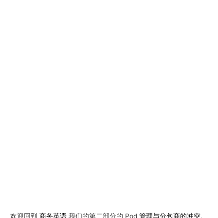
欢迎回到
商务英语
我们的第二部分的 Pod
管理与分包商的冲突
.