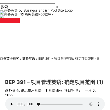
主
跳
帖
在
姓
电
商
搜
菜
单
至
子
此
名
子
务
索
内
导
输
*
邮
英
:
容
航
入。.
件
语
*
专
题
商务英语播客
/
商务英语
/
BEP 391 – 项目管理英语: 确定项目范围 (1)
BEP 391 – 项目管理英语: 确定项目范围 (1)
商务英语
,
信息技术英语 | IT 英语课程
,
项目管理
/
十一月 6,
2022