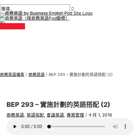
主
跳
貼
在
姓
電
商
搜
選
單
至
文
此
名
子
務
尋
內
導
輸
*
郵
英
:
容
航
入。.
件
語
*
專
題
商務英語播客
/
商務英語
/
BEP 293 – 實施計劃的英語搭配 (2)
BEP 293 – 實施計劃的英語搭配 (2)
商務英語
,
英語搭配
,
會議英語
,
專案管理
/
十月 1, 2016