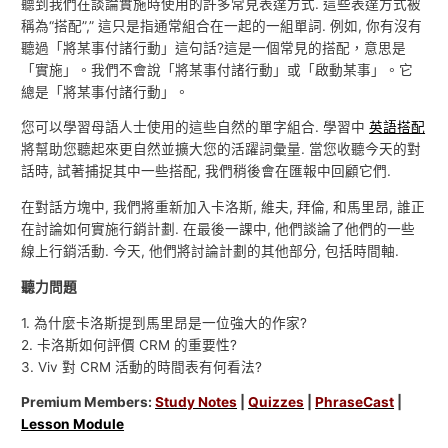
聽到我們在談論實施時使用的許多常見表達方式. 這些表達方式被
稱為“搭配”,” 這只是指通常組合在一起的一組單詞. 例如, 你有沒有
聽過「將某事付諸行動」這句話?這是一個常見的搭配，意思是
「實施」。我們不會說「將某事付諸行動」或「啟動某事」。它
總是「將某事付諸行動」。
您可以學習母語人士使用的這些自然的單字組合. 學習中
英語搭配
將幫助您聽起來更自然並擴大您的活躍詞彙量. 當您收聽今天的對
話時, 試著捕捉其中一些搭配, 我們稍後會在匯報中回顧它們.
在對話方塊中, 我們將重新加入卡洛斯, 維夫, 拜倫, 和馬里昂, 誰正
在討論如何實施行銷計劃. 在最後一課中, 他們談論了他們的一些
線上行銷活動. 今天, 他們將討論計劃的其他部分, 包括時間軸.
聽力問題
1. 為什麼卡洛斯提到馬里昂是一位強大的作家?
2. 卡洛斯如何評價 CRM 的重要性?
3. Viv 對 CRM 活動的時間表有何看法?
Premium Members:
Study Notes
|
Quizzes
|
PhraseCast
|
Lesson Module