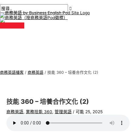
主
跳
貼
在
姓
電
商
搜
選
單
至
文
此
名
子
務
尋
內
導
輸
*
郵
英
:
容
航
入。.
件
語
*
專
題
商務英語播客
/
商務英語
/
技能 360 – 培養合作文化 (2)
技能 360 – 培養合作文化 (2)
商務英語
,
業務技能 360
,
管理英語
/
可能 25, 2025