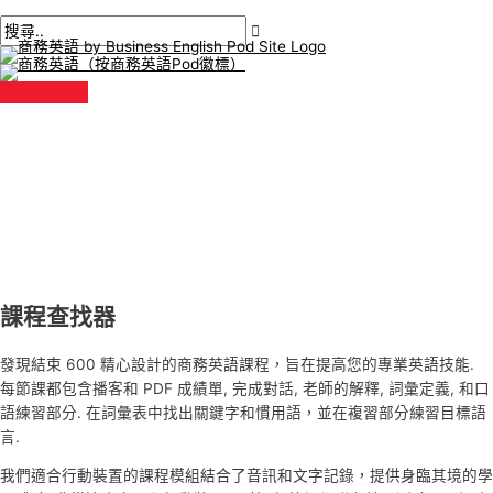
主
跳
選
單
至
內
容
課程查找器
發現結束 600 精心設計的商務英語課程，旨在提高您的專業英語技能.
每節課都包含播客和 PDF 成績單, 完成對話, 老師的解釋, 詞彙定義, 和口
語練習部分. 在詞彙表中找出關鍵字和慣用語，並在複習部分練習目標語
言.
我們適合行動裝置的課程模組結合了音訊和文字記錄，提供身臨其境的學