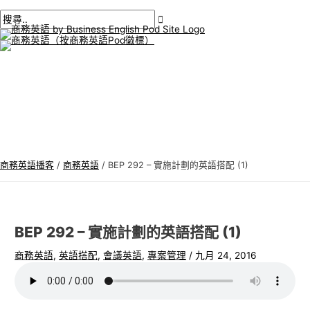
主
跳
貼
在
姓
電
商
搜
選
單
至
文
此
名
子
務
尋
內
導
輸
*
郵
英
:
容
航
入。.
件
語
*
專
題
商務英語播客
/
商務英語
/
BEP 292 – 實施計劃的英語搭配 (1)
BEP 292 – 實施計劃的英語搭配 (1)
商務英語
,
英語搭配
,
會議英語
,
專案管理
/
九月 24, 2016