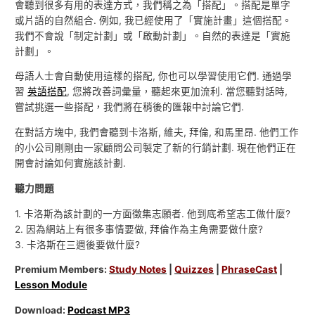
會聽到很多有用的表達方式，我們稱之為「搭配」。搭配是單字
或片語的自然組合. 例如, 我已經使用了「實施計畫」這個搭配。
我們不會說「制定計劃」或「啟動計劃」。自然的表達是「實施
計劃」。
母語人士會自動使用這樣的搭配, 你也可以學習使用它們. 通過學
習
英語搭配
, 您將改善詞彙量，聽起來更加流利. 當您聽對話時,
嘗試挑選一些搭配，我們將在稍後的匯報中討論它們.
在對話方塊中, 我們會聽到卡洛斯, 維夫, 拜倫, 和馬里昂. 他們工作
的小公司剛剛由一家顧問公司製定了新的行銷計劃. 現在他們正在
開會討論如何實施該計劃.
聽力問題
1. 卡洛斯為該計劃的一方面徵集志願者. 他到底希望志工做什麼?
2. 因為網站上有很多事情要做, 拜倫作為主角需要做什麼?
3. 卡洛斯在三週後要做什麼?
Premium Members:
Study Notes
|
Quizzes
|
PhraseCast
|
Lesson Module
Download:
Podcast MP3