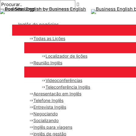
Menu
Ir
principal
para
o
Inglês de negócios
conteúdo
Todas as Lições
Localizador de lições
Reunião Inglês
Videoconferências
Teleconferência Inglês
Apresentação em Inglês
Telefone Inglês
Entrevista Inglês
Negociando
Socializando
Inglês para viagens
inglês de gestão