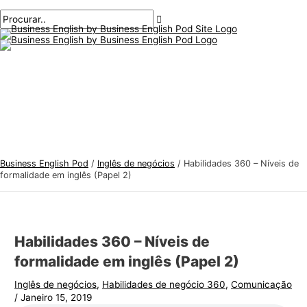
Menu
Ir
Pós-
Digite
Nome*
E-
T
P
principal
para
navegação
aqui..
mail*
ó
r
o
p
o
conteúdo
i
c
c
u
o
r
s
a
d
r
e
:
Business English Pod
/
Inglês de negócios
/
Habilidades 360 – Níveis de
i
formalidade em inglês (Papel 2)
n
g
l
Habilidades 360 – Níveis de
ê
formalidade em inglês (Papel 2)
s
Inglês de negócios
,
Habilidades de negócio 360
,
Comunicação
p
/
Janeiro 15, 2019
a