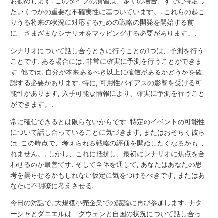
お勧めします. このタイプの演習は、多くの場合、すでに特定し
たいくつかの重要な不確実性に基づいています。. これらの起こ
りうる将来の状況に対応するための戦略の開発を開始する前
に、さまざまなシナリオをマッピングする必要があります。.
シナリオについて話し合うときに行うことの1つは、予測を行う
ことです. ある場合には, 非常に確実に予測を行うことができま
す. 他では, 自分が本来あるべき以上に確信があるかどうかを確
認する必要があります. 特に, 可用性バイアスの影響を受ける可
能性があります, 入手可能な情報により、確実に予測を行うこと
ができます。.
常に確信できるとは限らないからです, 特定のイベントの可能性
について話し合っていることに気づきます, またはおそらく彼ら
は. この時点で、考えられる戦略の評価を開始したくなるかもし
れません。, しかし、これに抵抗し、最初にシナリオに焦点を合
わせるのが最善です. そして全体を通して, あなたはあなたの思
考を曇らせるかもしれない仮定に気をつけるべきです, またはあ
なたに不明瞭に考えさせる.
今日の対話で, 大規模小売企業での議論に再び参加します. ナタ
ーシャとダニエルは、グウェンと自国の状況について話し合っ