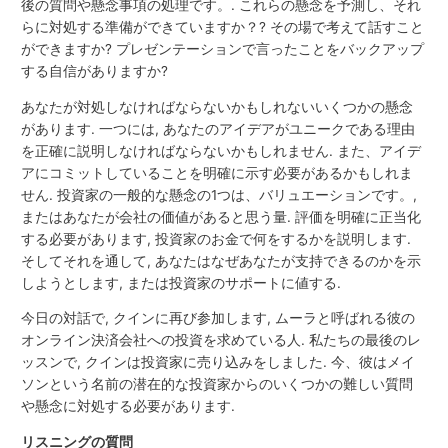
後の質問や懸念事項の処理です。. これらの懸念を予測し、それ
らに対処する準備ができていますか？? その場で考えて話すこと
ができますか? プレゼンテーションで言ったことをバックアップ
する自信がありますか?
あなたが対処しなければならないかもしれないいくつかの懸念
があります. 一つには, あなたのアイデアがユニークである理由
を正確に説明しなければならないかもしれません. また、アイデ
アにコミットしていることを明確に示す必要があるかもしれま
せん. 投資家の一般的な懸念の1つは、バリュエーションです。,
またはあなたが会社の価値があると思う量. 評価を明確に正当化
する必要があります, 投資家のお金で何をするかを説明します.
そしてそれを通して, あなたはなぜあなたが支持できるのかを示
しようとします, または投資家のサポートに値する.
今日の対話で, クインに再び参加します, ムーラと呼ばれる彼の
オンライン決済会社への投資を求めている人. 私たちの最後のレ
ッスンで, クインは投資家に売り込みをしました. 今、彼はメイ
ソンという名前の潜在的な投資家からのいくつかの難しい質問
や懸念に対処する必要があります.
リスニングの質問