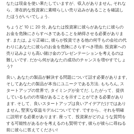
なたは現金を使い果たしていますが、収入がありません, それな
ら、潜在的な投資家に素晴らしい売り込みがあることを確認し
たほうがいいでしょう.
ちょうど 10 に 20 分, あなたは投資家に彼らがあなたに彼らの
お金を危険にさらすべきであることを納得させる必要がありま
す. または, より正確に, 彼らが投資できる他の何千もの会社の代
わりにあなたに彼らのお金を危険にさらすべき理由. 投資家への
売り込みよりも高い賭け金のプレゼンテーションを考えるのは
難しいです. だから何があなたの成功のチャンスを増やすでしょ
う?
良い, あなたの製品が解決する問題について話す必要があります,
そしてあなたの製品が本当にユニークである方法. もちろん, ス
タートアップの世界で, タイミングが全てだ. したがって、提供
しているものの市場があることを示すことができる必要があり
ます. そして、良いスタートアップは良いアイデアだけではあり
ません, 堅実な収益モデルについてです. ですから、それを明確
に説明する必要があります. 座って、投資家がどのような質問を
する可能性があるかを考えるのも賢明です, 彼らが彼らに尋ねる
前に彼らに答えてください!