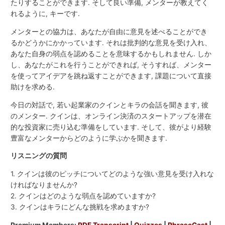
たりすることができます. そして良い準備, メンターが教えてく
れるように, キーです.
メンターとの協力は、あなたが自由に意見を述べることができ
るかどうかにかかっています. それは批判的な意見を受け入れ、
あなた自身の弱点を認めることを意味するかもしれません. しか
し、あなたがこれを行うことができれば, そうすれば、メンター
を使ってアイデアを跳ね返すことができます, 課題について直接
助けを求める.
今日の対話で, 若い起業家のクインとキラの会話を聞きます, 彼
のメンター. クインは、オンライン決済のスタートアップを潜在
的な投資家に売り込む準備をしています. そして、彼がより経験
豊富なメンターからどのように学ぶかを聞きます.
リスニングの質問
1. クインは彼のピッチについてどのような強い意見を受け入れな
ければなりませんか?
2. クインはどのような弱点を認めていますか?
3. クインはキラにどんな挑戦を求めますか?
Premium Members:
PDF Transcript
|
Quizzes
|
PhraseCast
|