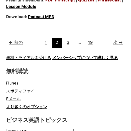
Lesson Module
Download:
Podcast MP3
←
前の
1
2
3
…
19
次
→
無料トライアルを受ける
メンバーシップについて詳しく見る
無料購読
iTunes
スポティファイ
Eメール
より多くのオプション
ビジネス英語トピックス