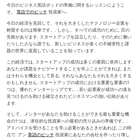
今日のビジネス英語ポッドの準備に関するレッスンにようこ
そ。
英語でのピッチ
投資家へ.
今日の経済を見回して、それを大きくしたテクノロジー企業を
称賛するのは簡単です。. しかし、すべての成功のために, 百の
失敗があります. スタートアップを設立したり、そのために働い
たりした人なら誰でも、新しいビジネスが多くの不確実性と課
題の世界に直面していることを知っています.
この経済では, スタートアップの成功は多くの要因に依存します.
あなたが課題をナビゲートすることを学ぶことができれば, また
はそれらを機会として見る, それならあなたもそれを大きくする
かもしれません. スタートアップの成功における重要な要素の1
つは、優れたメンターシップです。. 若い起業家が成功への道を
見つけるのを助ける確立されたビジネスマンの強い伝統があり
ます.
そして、メンターがあなたを助けることができる最も重要な機
会の1つは、潜在的な投資家への最初の売り込みの準備です。.
アドバイスを受けることを学ぶ必要があるときがあれば, この時
点で. アン
英語のピッチ
投資家にあなたの会社を作ったり壊し