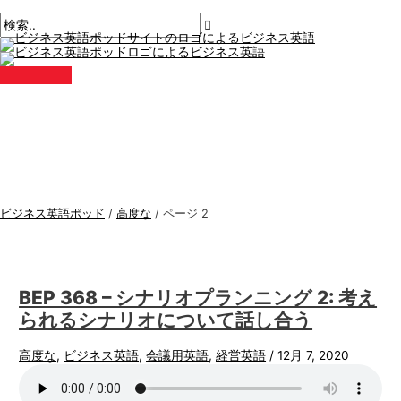
メ
コ
ペ
ビ
検
イ
ン
ン
ー
ジ
索
メ
テ
ジ
ニ
ネ
す
ュ
ン
ネ
ー
ス
る
ツ
ー
に
シ
英
:
ス
ョ
語
キ
ン
ト
ッ
後
ピ
プ
の
ッ
ペ
ビジネス英語ポッド
/
高度な
/
ページ 2
ー
ク
ジ
ス
ネ
ー
BEP 368 – シナリオプランニング 2: 考え
シ
られるシナリオについて話し合う
ョ
ン
高度な
,
ビジネス英語
,
会議用英語
,
経営英語
/
12月 7, 2020