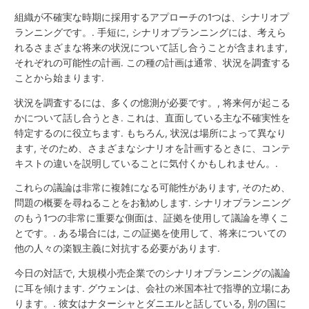
組織が不確実な時期に採用するアプローチの1つは、シナリオプ
ランニングです。. 手短に, シナリオプランニングには、考えら
れるさまざまな将来の状況について話し合うことが含まれます,
それぞれの可能性の計画. この種の計画は通常、状況を調査する
ことから始まります.
状況を調査するには、多くの憶測が必要です。, 将来何が起こる
かについて話し合うとき. これは、直面している主な不確実性を
特定するのに役立ちます. もちろん, 状況は場所によって異なり
ます, そのため、さまざまなシナリオを計画するときに、コンテ
キストの違いを説明していることに気付くかもしれません。.
これらの議論は非常に複雑になる可能性があります, そのため、
問題の概要を尋ねることをお勧めします. シナリオプランニング
のもう1つの非常に重要な側面は、証拠を使用して議論を導くこ
とです。. ある場合には, この証拠を使用して、将来についての
他の人々の楽観主義に対抗する必要があります.
今日の対話で, 大規模小売企業でのシナリオプランニングの議論
に耳を傾けます. グウェンは、会社の米国本社で指導的立場にあ
ります。. 彼女はナターシャとダニエルと話している, 別の国に