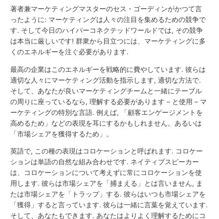
著者兼マーケティングマスターのセス・ゴーディンがかつて言
ったように: マーケティングは人々の注目を集めるための競争で
す. そして今日のハイパーコネクテッドワールドでは, その競争
は本当に厳しいです! 群衆から目立つには、マーケティングに多
くのエネルギーを注ぐ必要があります.
最高の企業はこのエネルギーを戦略的に費やしています. 彼らは
適切な人々にマーケティング活動を指示します, 適切な方法で.
そして、あなたが良いマーケティングチームと一緒にテーブル
の周りに座っているなら, 理解する必要があります – と使用 – マ
ーケティングの特別な言語. 例えば, 「顧客エンゲージメントを
高めるため」などの表現を耳にするかもしれません。あるいは
「市場シェアを獲得するため」。
英語で, この種の表現はコロケーションと呼ばれます. コロケー
ションは単語の自然な組み合わせです. ネイティブスピーカー
は、コロケーションについて考えずに常にコロケーションを使
用します. 彼らは市場シェアを「捕まえる」とは言いません, ま
たは市場シェアを「トラップ」する. 彼らはいつも市場シェアを
「獲得」すると言っています. 彼らは一緒に言葉を覚えています.
そして、あなたもできます. あなたはよりよく理解するためにコ