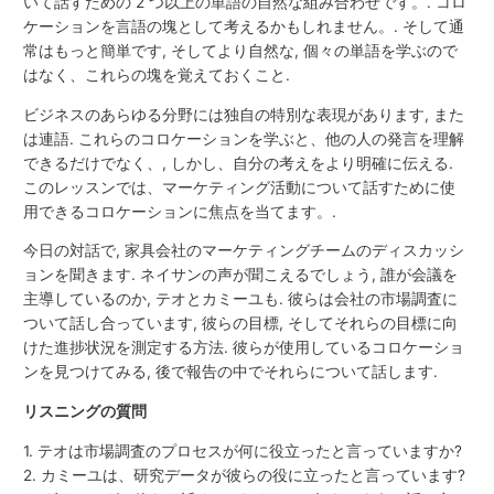
いて話すための 2 つ以上の単語の自然な組み合わせです。. コロ
ケーションを言語の塊として考えるかもしれません。. そして通
常はもっと簡単です, そしてより自然な, 個々の単語を学ぶので
はなく、これらの塊を覚えておくこと.
ビジネスのあらゆる分野には独自の特別な表現があります, また
は連語. これらのコロケーションを学ぶと、他の人の発言を理解
できるだけでなく、, しかし、自分の考えをより明確に伝える.
このレッスンでは、マーケティング活動について話すために使
用できるコロケーションに焦点を当てます。.
今日の対話で, 家具会社のマーケティングチームのディスカッシ
ョンを聞きます. ネイサンの声が聞こえるでしょう, 誰が会議を
主導しているのか, テオとカミーユも. 彼らは会社の市場調査に
ついて話し合っています, 彼らの目標, そしてそれらの目標に向
けた進捗状況を測定する方法. 彼らが使用しているコロケーショ
ンを見つけてみる, 後で報告の中でそれらについて話します.
リスニングの質問
1. テオは市場調査のプロセスが何に役立ったと言っていますか?
2. カミーユは、研究データが彼らの役に立ったと言っています?