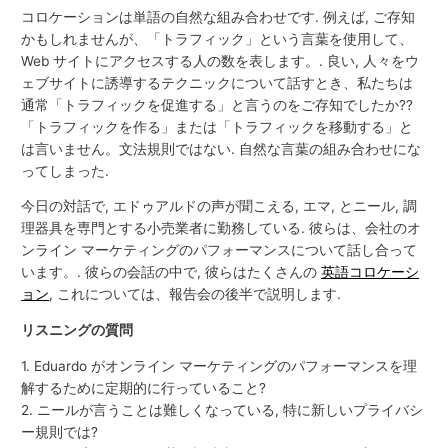
コロケーションは単語の自然な組み合わせです. 例えば, ご存知
かもしれませんが、「トラフィック」という言葉を使用して、
Web サイトにアクセスする人の数を表します。. 良い, 人々をウ
ェブサイトに誘導するテクニックについて話すとき、私たちは
通常「トラフィックを促進する」と言うのをご存知でしたか??
「トラフィックを作る」または「トラフィックを移動する」と
は言いません。文法規則ではない. 自然な言葉の組み合わせにな
ってしまった.
今日の対話で, エドゥアルドの声が聞こえる, エマ, とニール, 調
理器具を専門とする小売業者に勤務している. 彼らは、会社のオ
ンライン マーケティングのパフォーマンスについて話し合って
います。. 彼らの会話の中で, 彼らはたくさんの
英語コロケーシ
ョン
, これについては、報告会の後半で説明します.
リスニングの質問
1. Eduardo がオンライン マーケティングのパフォーマンスを理
解するために定期的に行っていること?
2. ニールが言うことは難しくなっている, 特に新しいプライバシ
ー規則では?