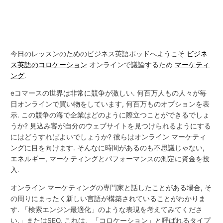
今日のレッスンのためのビジネス英語ポッドへようこそ
ビジネ
ス英語のコロケーション
オンラインで議論するため
マーケティ
ング
.
eコマースの世界は非常に競争が激しい. 何百万人もの人々が毎
日オンラインで買い物をしています, 何百万ものオプションを表
示. この競争の海で企業はどのように際立つことができるでしょ
うか? 見込み客が自分のウェブサイトを見つけられるようにする
にはどうすればよいでしょうか? 彼らはオンライン マーケティ
ングに目を向けます. そんなに時間があるのも不思議じゃない,
エネルギー, マーケティングとパフォーマンスの測定に資金を投
入.
オンライン マーケティングの専門家と話したことがある場合, そ
の周りにまったく新しい言語が構築されていることがわかりま
す. 「検索エンジン最適化」のような表現を考えてみてくださ
い,」またはSEO. これは、「コロケーション」と呼ばれるタイプ