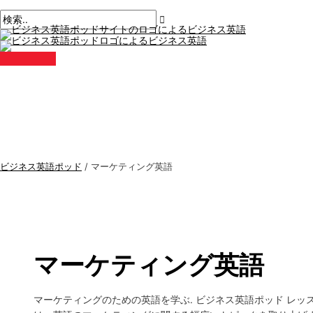
メ
コ
ペ
ビ
検
イ
ン
ン
ー
ジ
索
メ
テ
ジ
ニ
ネ
す
ュ
ン
ネ
ー
ス
る
ツ
ー
に
シ
英
:
ス
ョ
語
キ
ン
ト
ッ
後
ピ
プ
の
ッ
ペ
ビジネス英語ポッド
/
マーケティング英語
ー
ク
ジ
ス
ネ
ー
シ
ョ
マーケティング英語
ン
マーケティングのための英語を学ぶ. ビジネス英語ポッド レッ