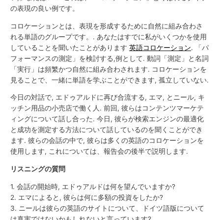
の表現の良い例です。
コロケーションとは、表現を形成するために自然に組み合わさ
れる単語のグループです。. あなたはすでに私がいくつかを使用
していることを聞いたことがあります
英語コロケーション
. 「パ
フォーマンスの測定」を検討する,例として. 動詞「測定」と名詞
「実行」は頻繁かつ自然に組み合わされます. コロケーションを
見ることで、一緒に単語を学ぶことができます, 孤立していない.
今日の対話で, エドゥアルドに再び合流する, エマ, とニール, キ
ッチン用品の小売店で働く人. 前回, 彼らはコンテンツマーケテ
ィングについて話し合った. 今日, 彼らが検索エンジンの最適化
と成功を測定する方法について話しているのを聞くことができ
ます. 彼らの会話の中で, 彼らは多くの英語のコロケーションを
使用します, これについては、報告会の後半で説明します.
リスニングの質問
1. 会話の開始時, エドゥアルドは何を望んでいますか?
2. エマによると, 彼らは何に多額の投資をしたか?
3. ニールは彼らの英語のサイトについて、ドイツ語版について
は真実ではないかもしれないと言っています?