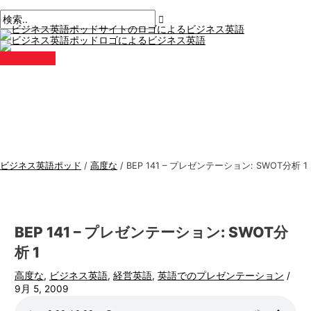
メ
コ
ポ
こ
名
E
ビ
検
イ
ン
ン
ス
こ
前
メ
ジ
索
メ
テ
ト
に
*
ー
ニ
ネ
す
ュ
ン
ナ
入
ル
ー
ス
る
ツ
ビ
力。.
*
に
ゲ
英
:
ス
ー
語
キ
シ
ト
ッ
ョ
ピ
プ
ン
ッ
ビジネス英語ポッド
/
高度な
/
BEP 141 – プレゼンテーション: SWOT分析 1
ク
ス
BEP 141 – プレゼンテーション: SWOT分
析 1
高度な
,
ビジネス英語
,
経営英語
,
英語でのプレゼンテーション
/
9月 5, 2009