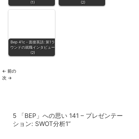
(1)
(2)
Bep 41c - 面接英語: 第1ラ
ウンドの就職インタビュー
(2)
←
前の
次
→
5 「BEP」への思い 141 – プレゼンテー
ション: SWOT分析1”