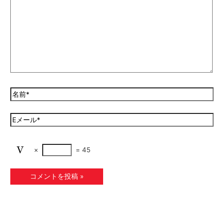
×
=
45