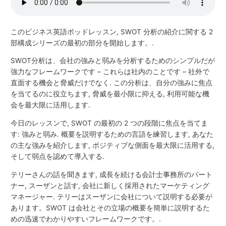
このビジネス英語ポッドレッスン, SWOT 分析の紹介に関する 2
部構成シリーズの最初の部分を開始します。.
SWOT分析は、会社の強みと弱みを分析するためのシンプルだが
強力なフレームワークです – これらは社内のことです – 社外で
直面する機会と脅威だけでなく. この分析は、自分の強みに焦点
を当てるのに役立ちます, 脅威を最小限に抑える, 利用可能な機
会を最大限に活用します.
今日のレッスンで, SWOT の最初の 2 つの段階に焦点を当てま
す: 強みと弱み. 概要を説明するための言語を練習します, あなた
の主な強みを紹介します, ポジティブな側面を最大限に活用する,
そして弱点を認めて導入する.
テリーさんの話を聞きます, 成長を続ける会計士事務所のパート
ナー, スーザンと話す, 会社に新しく採用されたマーケティング
マネージャー. テリーはスーザンに会社について説明する必要が
あります。SWOT は会社とその立場の概要を簡単に説明するた
めの迅速でわかりやすいフレームワークです。.