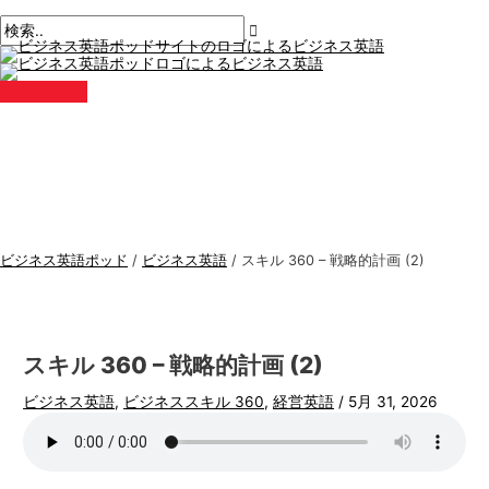
メ
コ
ポ
こ
名
E
ビ
検
イ
ン
ン
ス
こ
前
メ
ジ
索
メ
テ
ト
に
*
ー
ニ
ネ
す
ュ
ン
ナ
入
ル
ー
ス
る
ツ
ビ
力。.
*
に
ゲ
英
:
ス
ー
語
キ
シ
ト
ッ
ョ
ピ
プ
ン
ッ
ビジネス英語ポッド
/
ビジネス英語
/
スキル 360 – 戦略的計画 (2)
ク
ス
スキル 360 – 戦略的計画 (2)
ビジネス英語
,
ビジネススキル 360
,
経営英語
/
5月 31, 2026