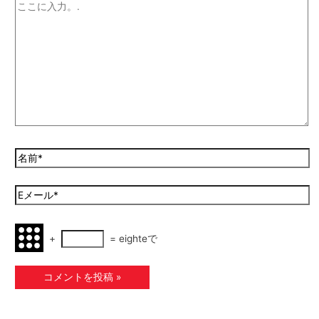
+
=
eighteで