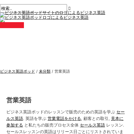
メ
コ
ポ
こ
名
E
ビ
検
イ
ン
ン
ス
こ
前
メ
ジ
索
メ
テ
ト
に
*
ー
ニ
ネ
す
ュ
ン
ナ
入
ル
ー
ス
る
ツ
ビ
力。.
*
に
ゲ
英
:
ス
ー
語
キ
シ
ト
ッ
ョ
ピ
プ
ン
ッ
ビジネス英語ポッド
/
未分類
/
営業英語
ク
ス
営業英語
ビジネス英語ポッドのレッスンで販売のための英語を学ぶ
セー
ルス英語
. 英語を学ぶ
営業電話をかける
, 顧客との取引,
見本に
参加する
と私たちの販売プロセス全体
セールス英語
レッスン.
セールスレッスンの英語はリリース日ごとにリストされていま