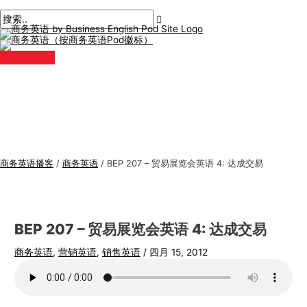
主
跳
帖
在
姓
电
商
搜
菜
单
至
子
此
名
子
务
索
内
导
输
*
邮
英
:
容
航
入。.
件
语
*
专
题
商务英语播客
/
商务英语
/
BEP 207 – 贸易展览会英语 4: 达成交易
BEP 207 – 贸易展览会英语 4: 达成交易
商务英语
,
营销英语
,
销售英语
/
四月 15, 2012