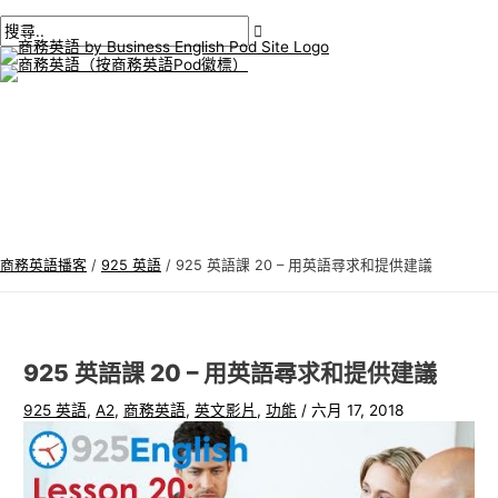
主
跳
貼
在
姓
電
商
搜
選
單
至
文
此
名
子
務
尋
內
導
輸
*
郵
英
:
容
航
入。.
件
語
*
專
題
商務英語播客
/
925 英語
/
925 英語課 20 – 用英語尋求和提供建議
925 英語課 20 – 用英語尋求和提供建議
925 英語
,
A2
,
商務英語
,
英文影片
,
功能
/
六月 17, 2018