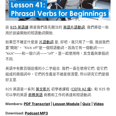
這
925 英語課
將是我們首先關注的
英語片語動詞
. 我們將從一些
用於談論開始的短語動詞開始.
如果您不確定什麼是
片語動詞
是, 好吧，我只用了一個. 我說我們
要“開始”。 “Kick off”是一個短語動詞，因為它有一個動詞——
“kick”——和一個介詞——“off”，當一起使用時，其含義與單個詞
不同.
英語中有數百個這樣的小二字組合. 我們一直在使用它們. 從它們
組成的兩個詞中，它們的含義並不總是很清楚, 所以研究它們是個
好主意.
925 英語是一系列
英文影片
初學者課程 (
CEFR A2 級
). 和 925 你
可以學的英語
商務英語
商務和工作的表達和短語動詞.
Members:
PDF Transcript
|
Lesson Module
|
Quiz
|
Video
Download:
Podcast MP3