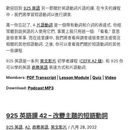
歡迎回到
925 英語
另一節關於英語動詞片語的課. 在今天的課程
中，我們將學習短語動詞以進行調查.
萬一你忘記了, A
片語動詞
是一個帶有動詞和介詞的表達式. 你經
常聽到說英語的人使用它們. 事實上我只用過一個: 「看看,” 意思
是檢查某事. 而在這堂課中, 我們將查看與調查或檢查想法或情況
相關的其他短語動詞. 之後, 你可以查看我們關於短語動詞的其他
一些課程.
925 英語是一系列
英文影片
初學者課程 (
CEFR A2 級
). 和 925 你
可以學的英語
商務英語
表達方式和片語動詞.
Members:
PDF Transcript
|
Lesson Module
|
Quiz
|
Video
Download:
Podcast MP3
925 英語課 42 – 改變主題的短語動詞
925 英語
,
A2
,
商務英語
,
英文影片
/
八月 28, 2022