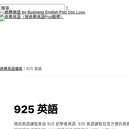
主
跳
後
商
搜
選
單
至
分
務
尋
內
頁
英
:
容
語
專
題
商務英語播客
/
925 英語
925 英語
視訊英語課程來自 925 初學者英語. 925 英語課程包含方便的商