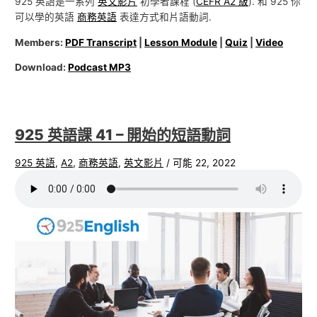
925 英語是一系列
英文影片
初學者課程 (
CEFR A2 級
). 和 925 你
可以學的英語
商務英語
表達方式和片語動詞.
Members:
PDF Transcript
|
Lesson Module
|
Quiz
|
Video
Download:
Podcast MP3
925 英語課 41 – 開始的短語動詞
925 英語
,
A2
,
商務英語
,
英文影片
/
可能 22, 2022